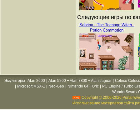
Следующие игры по кат
Sabrina - The Teenage Witch -
Potion Commotion
Эмуляторы
:
Atari 2600
|
Atari 5200 + Atari 7800 + Atari Jaguar
|
Coleco Coleco
|
Microsoft MSX-1
|
Neo-Geo
|
Nintendo 64
|
Oric
|
PC Engine / Turbo Gr
WonderSwan / C
Copyright © 2006-2026 Portal www
Использование материалов сайта раз