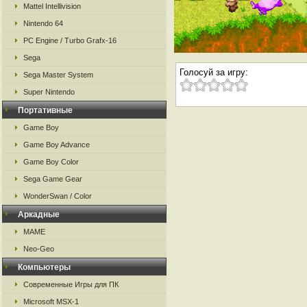
Mattel Intellivision
Nintendo 64
PC Engine / Turbo Grafx-16
Sega
Голосуй за игру:
Sega Master System
Super Nintendo
Портативные
Game Boy
Game Boy Advance
Game Boy Color
Sega Game Gear
WonderSwan / Color
Аркадные
MAME
Neo-Geo
Компьютеры
Современные Игры для ПК
Microsoft MSX-1