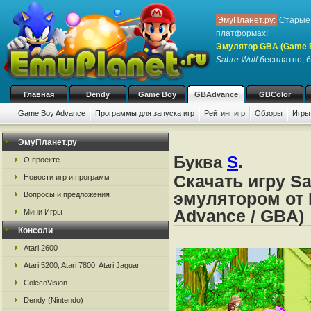
ЭмуПланет.ру:
Старые 
платформах!
Эмулятор GBA (Game 
Sabre Wulf
бесплатно, б
Главная
Dendy
Game Boy
GBAdvance
GBColor
Game Boy Advance
Программы для запуска игр
Рейтинг игр
Обзоры
Игры
ЭмуПланет.ру
Буква
S
.
О проекте
Скачать игру Sa
Новости игр и программ
эмулятором от 
Вопросы и предложения
Advance / GBA)
Мини Игры
Консоли
Atari 2600
Atari 5200, Atari 7800, Atari Jaguar
ColecoVision
Dendy (Nintendo)