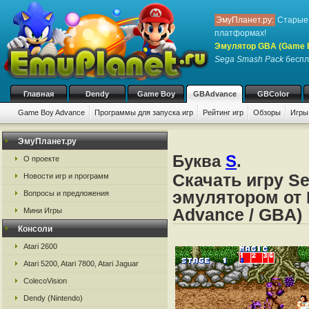
ЭмуПланет.ру:
Старые 
платформах!
Эмулятор GBA (Game 
Sega Smash Pack
беспла
Главная
Dendy
Game Boy
GBAdvance
GBColor
Game Boy Advance
Программы для запуска игр
Рейтинг игр
Обзоры
Игры
ЭмуПланет.ру
Буква
S
.
О проекте
Скачать игру S
Новости игр и программ
эмулятором от 
Вопросы и предложения
Advance / GBA)
Мини Игры
Консоли
Atari 2600
Atari 5200, Atari 7800, Atari Jaguar
ColecoVision
Dendy (Nintendo)