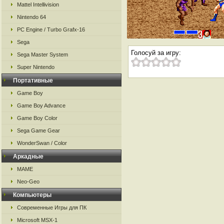
Mattel Intellivision
Nintendo 64
PC Engine / Turbo Grafx-16
Sega
Голосуй за игру:
Sega Master System
Super Nintendo
Портативные
Game Boy
Game Boy Advance
Game Boy Color
Sega Game Gear
WonderSwan / Color
Аркадные
MAME
Neo-Geo
Компьютеры
Современные Игры для ПК
Microsoft MSX-1