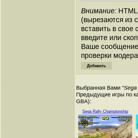
Внимание:
HTML-
(вырезаются из 
вставить в свое 
введите или ско
Ваше сообщение
проверки модера
Выбранная Вами "
Sega
Предыдущие игры по ка
GBA):
Sega Rally Championship