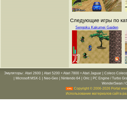
Следующие игры по кат
Sengoku Kakumei Gaiden
Эмуляторы
:
Atari 2600
|
Atari 5200 + Atari 7800 + Atari Jaguar
|
Coleco Coleco
|
Microsoft MSX-1
|
Neo-Geo
|
Nintendo 64
|
Oric
|
PC Engine / Turbo Gr
WonderSwan / C
Copyright © 2006-2026 Portal www
Использование материалов сайта раз