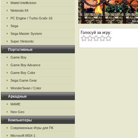
Mattel Intellivision
Nintendo 64
PC Engine / Turbo Grafx-16
Sega
Голосуй за игру:
Sega Master System
Super Nintendo
Портативные
Game Boy
Game Boy Advance
Game Boy Color
Sega Game Gear
WonderSwan / Color
Аркадные
MAME
Neo-Geo
Компьютеры
Современные Игры для ПК
Microsoft MSX-1