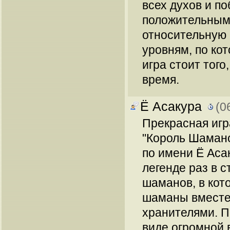
всех духов и п
положительным
относительную 
уровням, по ко
игра стоит того
время.
Ё Асакура
(0
Прекрасная игр
"Король Шамано
по имени Ё Асак
легенде раз в с
шаманов, в кот
шаманы вместе
хранителями. П
виде огромной 