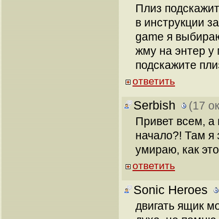
Плиз подскажите
в инструкции з
game я выбираю
жму на энтер у 
подскажите плиз!
ответить
Serbish
(17 о
Привет всем, а 
начало?! Там я 
умираю, как эт
ответить
Sonic Heroes
двигать ящик м