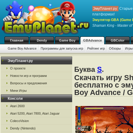
ЭмуПланет.ру:
Старые 
платформах!
Эмулятор GBA (Game 
Shaman King - Master of 
Главная
Dendy
Game Boy
GBAdvance
GBColor
Game Boy Advance
Программы для запуска игр
Рейтинг игр
Обзоры
Игры
ЭмуПланет.ру
Буква
S
.
О проекте
Скачать игру Sh
Новости игр и программ
бесплатно с эм
Вопросы и предложения
Boy Advance / 
Мини Игры
Консоли
Atari 2600
Atari 5200, Atari 7800, Atari Jaguar
ColecoVision
Dendy (Nintendo)