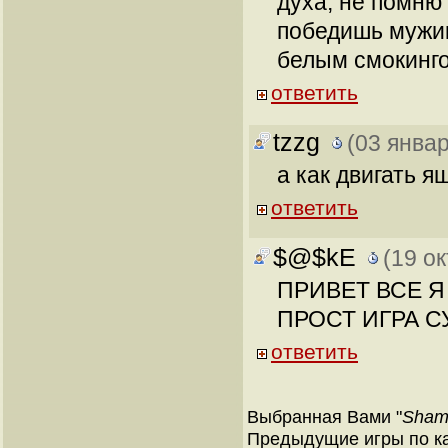
духа, не помню 
победишь мужик
белым смокинг
ответить
tzzg
(03 январ
а как двигать я
ответить
$@$kE
(19 о
ПРИВЕТ ВСЕ Я
ПРОСТ ИГРА С
ответить
Выбранная Вами "
Shama
Предыдущие игры по ка