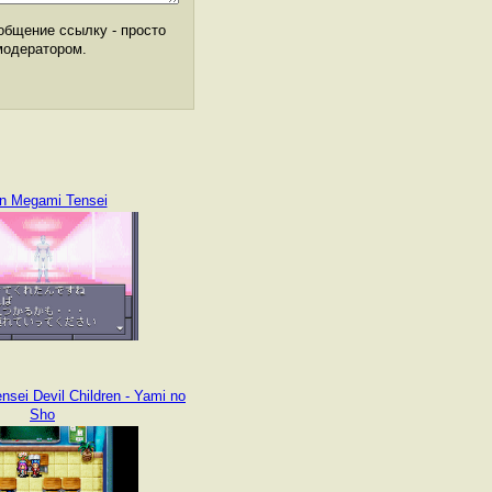
общение ссылку - просто
модератором.
n Megami Tensei
sei Devil Children - Yami no
Sho