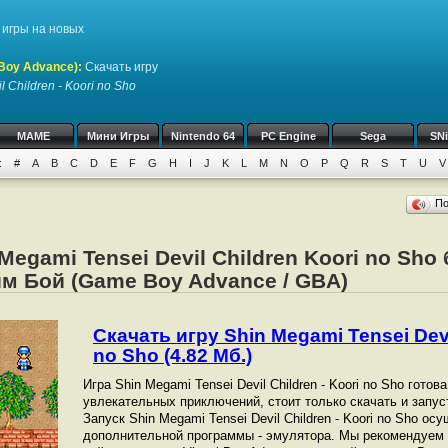
игры на новых
Boy Advance)
:
Скачать игру
 Children - Koori no Sho
MAME
Мини Игры
Nintendo 64
PC Engine
Sega
SN
:
#
A
B
C
D
E
F
G
H
I
J
K
L
M
N
O
P
Q
R
S
T
U
V
П
Megami Tensei Devil Children Koori no Sho
м Бой (Game Boy Advance / GBA)
Скачать игру Shin Megami Tensei Devil
no Sho (4.82 Мб.)
Игра Shin Megami Tensei Devil Children - Koori no Sho готов
увлекательных приключений, стоит только скачать и запус
Запуск Shin Megami Tensei Devil Children - Koori no Sho 
дополнительной программы - эмулятора. Мы рекомендуем 