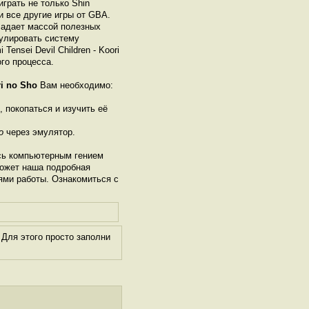
грать не только Shin
ки все другие игры от GBА.
ладает массой полезных
гулировать систему
ensei Devil Children - Koori
го процесса.
ri no Sho
Вам необходимо:
, покопаться и изучить её
o
через эмулятор.
сь компьютерным гением
может наша подробная
ями работы. Ознакомиться с
Для этого просто заполни