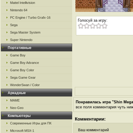
Mattel Intellivision
Nintendo 64
PC Engine / Turbo Grafx-16
Голосуй за игру:
Sega
Sega Master System
Super Nintendo
Портативные
Game Boy
Game Boy Advance
Game Boy Color
Sega Game Gear
WonderSwan / Color
Аркадные
MAME
Понравилась игра "Shin Megam
все поля комментария чуть ниже
Neo-Geo
Компьютеры
Комментарии:
Современные Игры для ПК
Ваш комментарий
Microsoft MSX-1