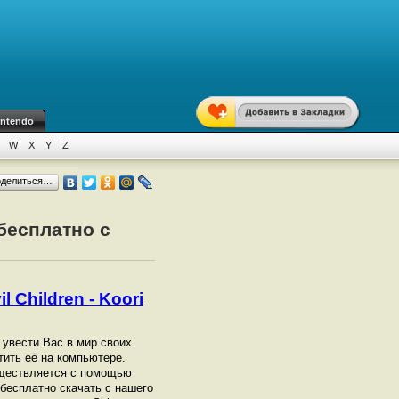
intendo
W
X
Y
Z
оделиться…
 бесплатно с
 Children - Koori
а увести Вас в мир своих
тить её на компьютере.
осуществляется с помощью
бесплатно скачать с нашего