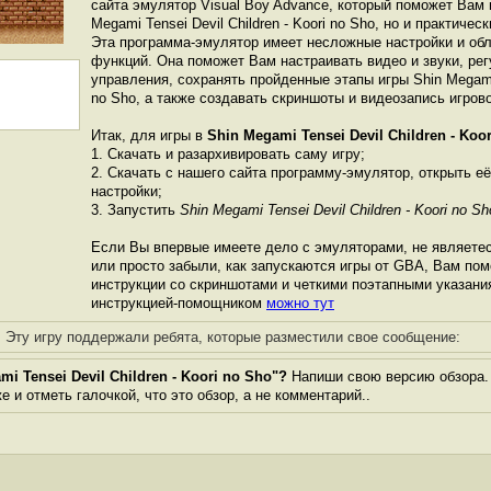
сайта эмулятор Visual Boy Advance, который поможет Вам и
Megami Tensei Devil Children - Koori no Sho, но и практичес
Эта программа-эмулятор имеет несложные настройки и об
функций. Она поможет Вам настраивать видео и звуки, ре
управления, сохранять пройденные этапы игры Shin Megami T
no Sho, а также создавать скриншоты и видеозапись игрово
Итак, для игры в
Shin Megami Tensei Devil Children - Koo
1. Скачать и разархивировать саму игру;
2. Скачать с нашего сайта программу-эмулятор, открыть её
настройки;
3. Запустить
Shin Megami Tensei Devil Children - Koori no Sh
Если Вы впервые имеете дело с эмуляторами, не являете
или просто забыли, как запускаются игры от GBА, Вам по
инструкции со скриншотами и четкими поэтапными указани
инструкцией-помощником
можно тут
Эту игру поддержали ребята, которые разместили свое сообщение:
i Tensei Devil Children - Koori no Sho"?
Напиши свою версию обзора. 
 и отметь галочкой, что это обзор, а не комментарий..