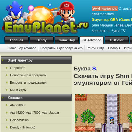
ЭмуПланет.ру:
Старые 
платформах!
Эмулятор GBA (Game 
Shin Megami Tensei Devil
бесплатно, буква "S"
Главная
Dendy
Game Boy
GBAdvance
GBColor
Game Boy Advance
Программы для запуска игр
Рейтинг игр
Обзоры
Игры
ЭмуПланет.ру
Буква
S
.
О проекте
Скачать игру Shin 
Новости игр и программ
эмулятором от Гей
Вопросы и предложения
Мини Игры
Консоли
Atari 2600
Atari 5200, Atari 7800, Atari Jaguar
ColecoVision
Dendy (Nintendo)