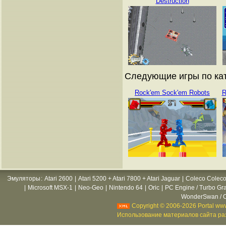
Destruction
Следующие игры по кат
Rock'em Sock'em Robots
R
Эмуляторы
:
Atari 2600
|
Atari 5200 + Atari 7800 + Atari Jaguar
|
Coleco Coleco
|
Microsoft MSX-1
|
Neo-Geo
|
Nintendo 64
|
Oric
|
PC Engine / Turbo Gr
WonderSwan / C
Copyright © 2006-2026 Portal www
Использование материалов сайта раз