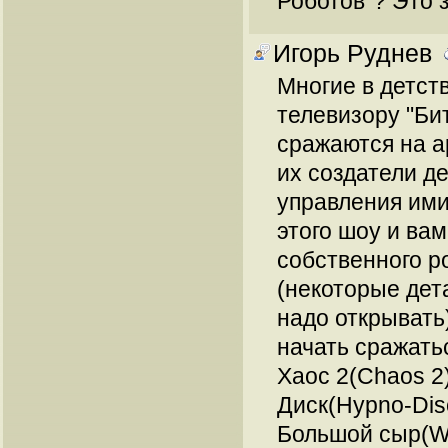
Роботов"? Это з
Игорь Руднев
Многие в детст
телевизору "Би
сражаются на а
их создатели д
управления ими
этого шоу и ва
собственного р
(некоторые дет
надо открывать
начать сражать
Хаос 2(Chaos 2)
Диск(Hypno-Disc
Большой сыр(Wh