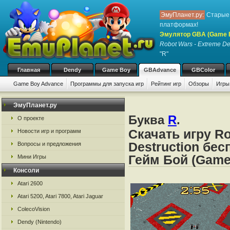
ЭмуПланет.ру:
Старые 
платформах!
Эмулятор GBA (Game 
Robot Wars - Extreme De
"R"
Главная
Dendy
Game Boy
GBAdvance
GBColor
Game Boy Advance
Программы для запуска игр
Рейтинг игр
Обзоры
Игры
ЭмуПланет.ру
Буква
R
.
О проекте
Скачать игру R
Новости игр и программ
Destruction бе
Вопросы и предложения
Гейм Бой (Game
Мини Игры
Консоли
Atari 2600
Atari 5200, Atari 7800, Atari Jaguar
ColecoVision
Dendy (Nintendo)