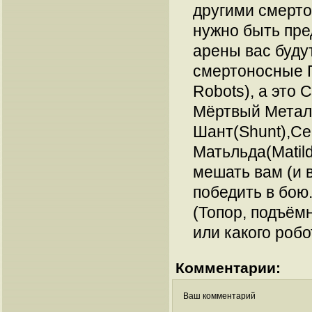
другими смерт
нужно быть пре
арены вас буду
смертоносные 
Robots), а это С
Мёртвый Метал(
Шант(Shunt),Се
Матьльда(Matil
мешать вам (и 
победить в бою
(Топор, подъёмн
или какого робо
Комментарии:
Ваш комментарий