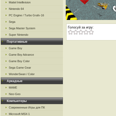
Mattel Intellivision
Nintendo 64
PC Engine / Turbo Grafx-16
Sega
Голосуй за игру:
Sega Master System
Super Nintendo
Портативные
Game Boy
Game Boy Advance
Game Boy Color
Sega Game Gear
WonderSwan / Color
Аркадные
MAME
Neo-Geo
Компьютеры
Современные Игры для ПК
Microsoft MSX-1