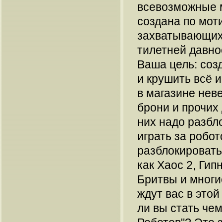
всевозможные м
создана по мот
захватывающих
тилетней давнос
Ваша цель: соз
и крушить всё и
в магазине нев
брони и прочих
них надо разбло
играть за робо
разблокировать)
как Хаос 2, Гип
Бритвы и мног
ждут вас в это
ли вы стать че