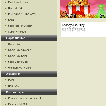
Mattel Intellivision
Nintendo 64
PC Engine / Turbo Grafx-16
Sega
Голосуй за игру:
Sega Master System
Super Nintendo
Портативные
Game Boy
Game Boy Advance
Game Boy Color
Sega Game Gear
WonderSwan / Color
Аркадные
MAME
Neo-Geo
Компьютеры
Современные Игры для ПК
Microsoft MSX-1