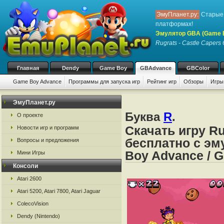
ЭмуПланет.ру:
Старые 
платформах!
Эмулятор GBA (Game 
Rugrats - Castle Capers
Главная
Dendy
Game Boy
GBAdvance
GBColor
Game Boy Advance
Программы для запуска игр
Рейтинг игр
Обзоры
Игры
ЭмуПланет.ру
Буква
R
.
О проекте
Скачать игру Ru
Новости игр и программ
бесплатно с эм
Вопросы и предложения
Boy Advance / 
Мини Игры
Консоли
Atari 2600
Atari 5200, Atari 7800, Atari Jaguar
ColecoVision
Dendy (Nintendo)