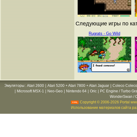
Следующие игры по кат
Rugrats - Go Wild
Эмуляторы
:
Atari 2600
|
Atari 5200 + Atari 7800 + Atari Jaguar
|
Coleco Coleco
|
Microsoft MSX-1
|
Neo-Geo
|
Nintendo 64
|
Oric
|
PC Engine / Turbo Gr
WonderSwan / C
Copyright © 2006-2026 Portal www
Использование материалов сайта раз