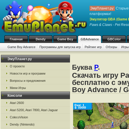
ЭмуПланет.ру:
Старые 
платформах!
Эмулятор GBA (Game 
Paws & Claws - Pet Reso
Главная
Dendy
Game Boy
GBAdvance
GBColor
Game Boy Advance
Программы для запуска игр
Рейтинг игр
Обзоры
Игры
ЭмуПланет.ру
Буква
P
.
О проекте
Скачать игру Pa
Новости игр и программ
бесплатно с эм
Вопросы и предложения
Boy Advance / 
Мини Игры
Консоли
Atari 2600
Atari 5200, Atari 7800, Atari Jaguar
ColecoVision
Dendy (Nintendo)