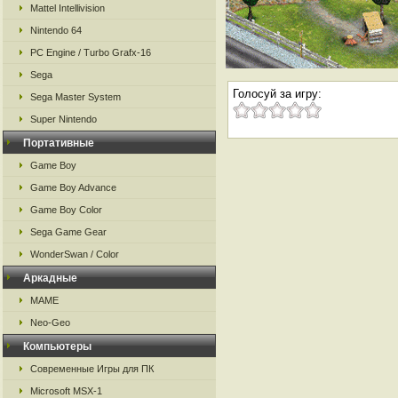
Mattel Intellivision
Nintendo 64
PC Engine / Turbo Grafx-16
Sega
Голосуй за игру:
Sega Master System
Super Nintendo
Портативные
Game Boy
Game Boy Advance
Game Boy Color
Sega Game Gear
WonderSwan / Color
Аркадные
MAME
Neo-Geo
Компьютеры
Современные Игры для ПК
Microsoft MSX-1