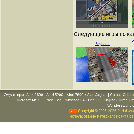
Следующие игры по кат
P
Payback
Эмуляторы
:
Atari 2600
|
Atari 5200 + Atari 7800 + Atari Jaguar
|
Coleco Coleco
|
Microsoft MSX-1
|
Neo-Geo
|
Nintendo 64
|
Oric
|
PC Engine / Turbo Gr
WonderSwan / C
Copyright © 2006-2026 Portal www
Использование материалов сайта раз