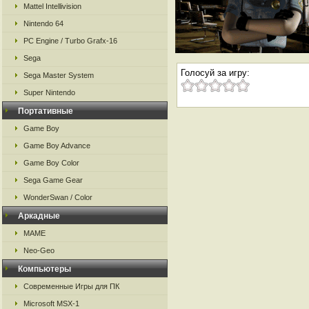
Mattel Intellivision
Nintendo 64
PC Engine / Turbo Grafx-16
Sega
Голосуй за игру:
Sega Master System
Super Nintendo
Портативные
Game Boy
Game Boy Advance
Game Boy Color
Sega Game Gear
WonderSwan / Color
Аркадные
MAME
Neo-Geo
Компьютеры
Современные Игры для ПК
Microsoft MSX-1