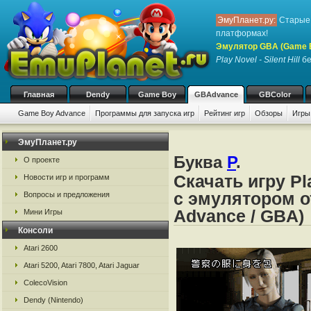
ЭмуПланет.ру:
Старые 
платформах!
Эмулятор GBA (Game 
Play Novel - Silent Hill
бе
Главная
Dendy
Game Boy
GBAdvance
GBColor
Game Boy Advance
Программы для запуска игр
Рейтинг игр
Обзоры
Игры
ЭмуПланет.ру
Буква
P
.
О проекте
Скачать игру Pla
Новости игр и программ
с эмулятором о
Вопросы и предложения
Advance / GBA)
Мини Игры
Консоли
Atari 2600
Atari 5200, Atari 7800, Atari Jaguar
ColecoVision
Dendy (Nintendo)