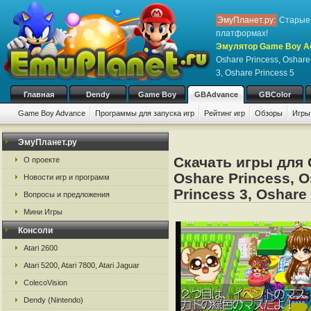
ЭмуПланет.ру:
Старые 
платформах!
Эмулятор Game Boy Ad
Oshare Princess, Oshare
3, Oshare Princess 5
Главная
Dendy
Game Boy
GBAdvance
GBColor
Game Boy Advance
Программы для запуска игр
Рейтинг игр
Обзоры
Игры
ЭмуПланет.ру
Скачать игры для
О проекте
Oshare Princess, O
Новости игр и программ
Princess 3, Oshare
Вопросы и предложения
Мини Игры
Консоли
Atari 2600
Atari 5200, Atari 7800, Atari Jaguar
ColecoVision
Dendy (Nintendo)