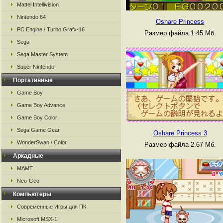
Mattel Intellivision
Nintendo 64
Oshare Princess
PC Engine / Turbo Grafx-16
Размер файла 1.45 Мб.
Sega
Sega Master System
Super Nintendo
Портативные
Game Boy
Game Boy Advance
Game Boy Color
Sega Game Gear
Oshare Princess 3
WonderSwan / Color
Размер файла 2.67 Мб.
Аркадные
MAME
Neo-Geo
Компьютеры
Современные Игры для ПК
Microsoft MSX-1