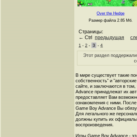
Over the Hedge
Размер файла 2.85 Мб.
Страницы:
← Ctrl
предыдущая
сл
1
-
2
-
3
-
4
Этот раздел поддержали 
с
В мире существует такие по
собственность" и "авторские
сайте, и заключаются в том,
Advance принадлежат их авт
предоставляет Вам возможн
ознакомления с ними. После 
Game Boy Advance Вы обязуе
Для легального же персонал
должны купить их официаль
воспроизведения.
Игры Game Boy Advance - эт