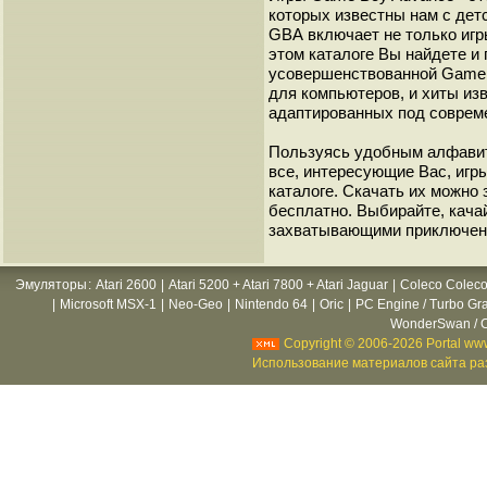
которых известны нам с детс
GВА включает не только игр
этом каталоге Вы найдете и
усовершенствованной Game B
для компьютеров, и хиты из
адаптированных под соврем
Пользуясь удобным алфавит
все, интересующие Вас, игр
каталоге. Скачать их можно
бесплатно. Выбирайте, кача
захватывающими приключен
Эмуляторы
:
Atari 2600
|
Atari 5200 + Atari 7800 + Atari Jaguar
|
Coleco Coleco
|
Microsoft MSX-1
|
Neo-Geo
|
Nintendo 64
|
Oric
|
PC Engine / Turbo Gr
WonderSwan / C
Copyright © 2006-2026 Portal www
Использование материалов сайта раз