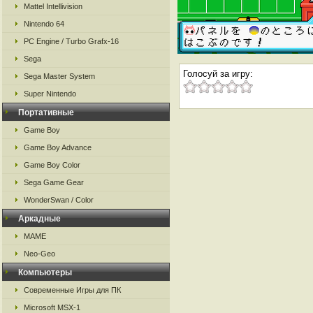
Mattel Intellivision
Nintendo 64
PC Engine / Turbo Grafx-16
Sega
Голосуй за игру:
Sega Master System
Super Nintendo
Портативные
Game Boy
Game Boy Advance
Game Boy Color
Sega Game Gear
WonderSwan / Color
Аркадные
MAME
Neo-Geo
Компьютеры
Современные Игры для ПК
Microsoft MSX-1