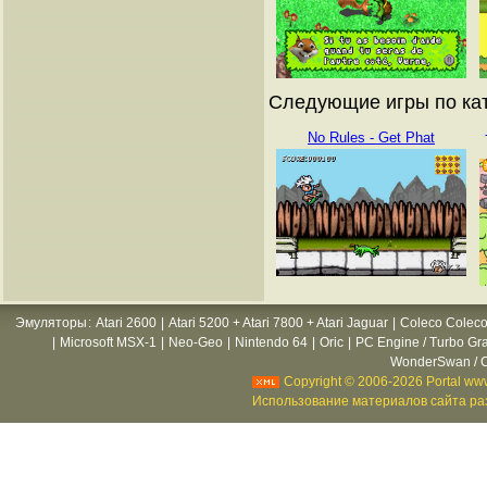
Следующие игры по кат
No Rules - Get Phat
Эмуляторы
:
Atari 2600
|
Atari 5200 + Atari 7800 + Atari Jaguar
|
Coleco Coleco
|
Microsoft MSX-1
|
Neo-Geo
|
Nintendo 64
|
Oric
|
PC Engine / Turbo Gr
WonderSwan / C
Copyright © 2006-2026 Portal www
Использование материалов сайта раз