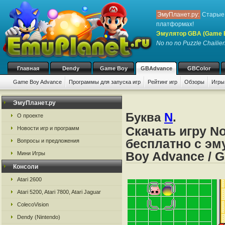
ЭмуПланет.ру:
Старые 
платформах!
Эмулятор GBA (Game 
No no no Puzzle Chailie
Главная
Dendy
Game Boy
GBAdvance
GBColor
Game Boy Advance
Программы для запуска игр
Рейтинг игр
Обзоры
Игры
ЭмуПланет.ру
Буква
N
.
О проекте
Скачать игру No
Новости игр и программ
бесплатно с эм
Вопросы и предложения
Boy Advance / 
Мини Игры
Консоли
Atari 2600
Atari 5200, Atari 7800, Atari Jaguar
ColecoVision
Dendy (Nintendo)