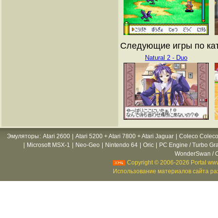
Следующие игры по кат
Natural 2 - Duo
Эмуляторы
:
Atari 2600
|
Atari 5200 + Atari 7800 + Atari Jaguar
|
Coleco Coleco
|
Microsoft MSX-1
|
Neo-Geo
|
Nintendo 64
|
Oric
|
PC Engine / Turbo Gr
WonderSwan / C
Copyright © 2006-2026 Portal www
Использование материалов сайта раз