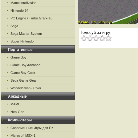
Mattel Intellivision
Nintendo 64
PC Engine / Turbo Grafx-16
Sega
Голосуй за игру:
Sega Master System
Super Nintendo
Портативные
Game Boy
Game Boy Advance
Game Boy Color
Sega Game Gear
WonderSwan / Color
Аркадные
MAME
Neo-Geo
Компьютеры
Современные Игры для ПК
Microsoft MSX-1