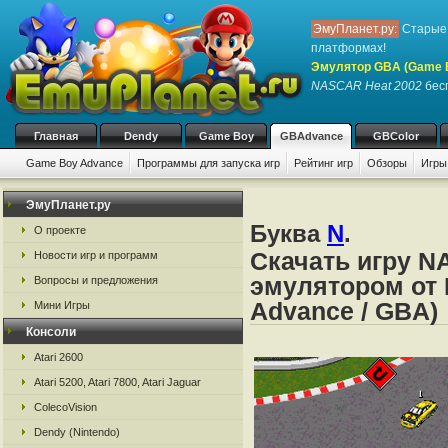
ЭмуПланет.ру:
Старые 
платформах!
Эмулятор GBA (Game 
NASCAR Heat 2002
бесп
Главная
Dendy
Game Boy
GBAdvance
GBColor
Game Boy Advance
Программы для запуска игр
Рейтинг игр
Обзоры
Игры
ЭмуПланет.ру
Буква
N
.
О проекте
Скачать игру N
Новости игр и программ
эмулятором от 
Вопросы и предложения
Advance / GBA)
Мини Игры
Консоли
Atari 2600
Atari 5200, Atari 7800, Atari Jaguar
ColecoVision
Dendy (Nintendo)