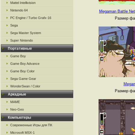
Mattel Intellivision
Nintendo 64
Megaman Battle Net
PC Engine / Turbo Grafx-16
Размер фа
Sega
Sega Master System
Super Nintendo
Портативные
Game Boy
Game Boy Advance
Game Boy Color
Sega Game Gear
Megam
WonderSwan / Color
Размер фа
Аркадные
MAME
Neo-Geo
Компьютеры
Современные Игры для ПК
Microsoft MSX-1