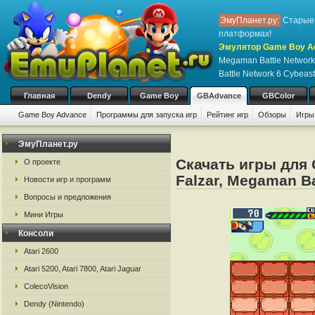
ЭмуПланет.ру:
Старые 
платформах!
Эмулятор Game Boy Ad
Megaman Battle Network
Battle Network 6 Cybeas
Главная
Dendy
Game Boy
GBAdvance
GBColor
Game Boy Advance
Программы для запуска игр
Рейтинг игр
Обзоры
Игры
ЭмуПланет.ру
Скачать игры для 
О проекте
Falzar, Megaman Ba
Новости игр и программ
Вопросы и предложения
Мини Игры
Консоли
Atari 2600
Atari 5200, Atari 7800, Atari Jaguar
ColecoVision
Dendy (Nintendo)