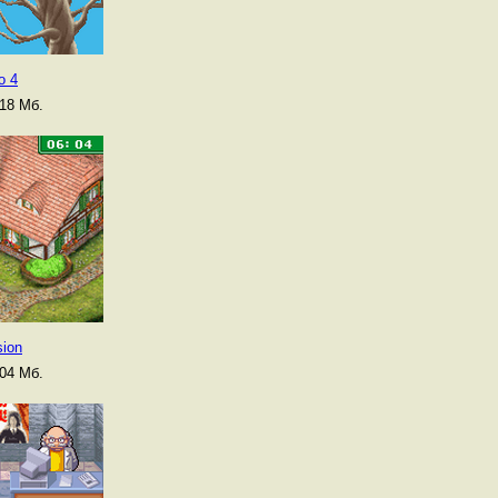
o 4
18 Мб.
sion
04 Мб.