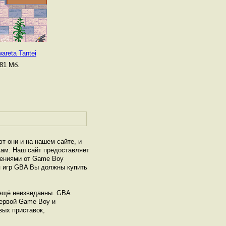
areta Tantei
81 Мб.
т они и на нашем сайте, и
кам. Наш сайт предоставляет
жениями от Game Boy
я игр GBA Вы должны купить
- ещё неизведанны. GВА
первой Game Boy и
вых приставок,