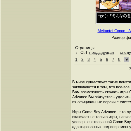
Meitantei Conan - 
Размер фа
Страницы:
← Ctrl
предыдущая
след
1
-
2
-
3
-
4
-
5
-
6
-
7
-
8
-
9
Э
В мире существует такие поняти
заключаются в том, что все-все
Вам возможность скачать игры 
Advance Вы обязуетесь удалить
их официальные версии с систе
Игры Game Boy Advance - это лу
включает не только игры, напис
усовершенствованной Game Boу C
адаптированных под современн