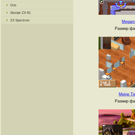
Oric
Sinclair ZX-81
ZX Spectrum
Megama
Размер фа
Meine Tie
Размер фа