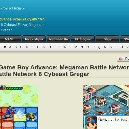
игры на новых
vance, игры на букву "M":
 6 Cybeast Falzar, Megaman
t Gregar
MAME
Мини Игры
Nintendo 64
PC Engine
Sega
SN
:
#
A
B
C
D
E
F
G
H
I
J
K
L
M
N
O
P
Q
R
S
T
U
V
П
Game Boy Advance: Megaman Battle Networ
ttle Network 6 Cybeast Gregar