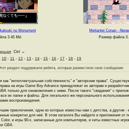
Akatsuki no Monument
Meitantei Conan - Neraw
йла 3.45 Мб.
Размер файла 3.
ующая
Ctrl →
-
10
-
11
-
12
-
13
-
14
-
15
-
16
-
17
-
18
-
19
тот раздел поддержали ребята, которые разместили свое сообщение:
я как "интеллектуальная собственность" и "авторские права". Существую
 права на игры Game Boy Advance принадлежат их авторам и разработчи
GВА только для ознакомления с ними. После такого "свидания" с прило
 все их папки и файлы. Для легального же персонального использовани
мами воспроизведения.
чшие приключения, одни из которых известны нам с детства, а другие 
анные конкретно для неё. В этом каталоге Вы найдете и приложения от 
olor, и игры 90-х, написанные для компьютеров, и хиты известных игро
ую GВА.