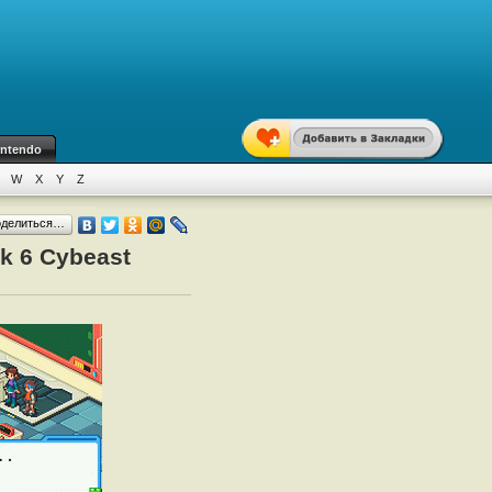
intendo
W
X
Y
Z
оделиться…
k 6 Cybeast