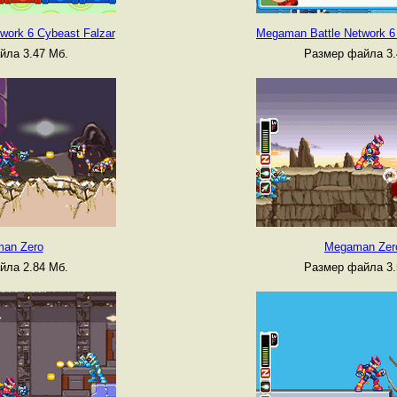
work 6 Cybeast Falzar
Megaman Battle Network 6
йла 3.47 Мб.
Размер файла 3.
an Zero
Megaman Zer
йла 2.84 Мб.
Размер файла 3.