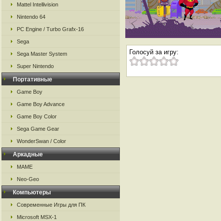
Mattel Intellivision
Nintendo 64
PC Engine / Turbo Grafx-16
Sega
Голосуй за игру:
Sega Master System
Super Nintendo
Портативные
Game Boy
Game Boy Advance
Game Boy Color
Sega Game Gear
WonderSwan / Color
Аркадные
MAME
Neo-Geo
Компьютеры
Современные Игры для ПК
Microsoft MSX-1