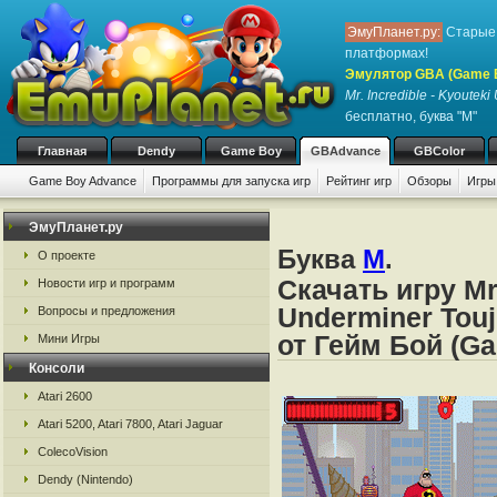
ЭмуПланет.ру:
Старые 
платформах!
Эмулятор GBA (Game 
Mr. Incredible - Kyoutek
бесплатно, буква "M"
Главная
Dendy
Game Boy
GBAdvance
GBColor
Game Boy Advance
Программы для запуска игр
Рейтинг игр
Обзоры
Игры
ЭмуПланет.ру
Буква
M
.
О проекте
Скачать игру Mr
Новости игр и программ
Underminer Tou
Вопросы и предложения
от Гейм Бой (G
Мини Игры
Консоли
Atari 2600
Atari 5200, Atari 7800, Atari Jaguar
ColecoVision
Dendy (Nintendo)