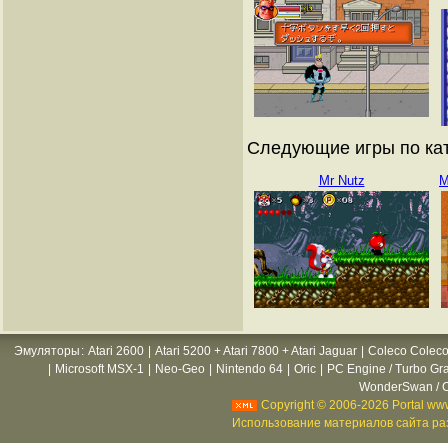
Следующие игры по кат
Mr Nutz
M
Эмуляторы
:
Atari 2600
|
Atari 5200 + Atari 7800 + Atari Jaguar
|
Coleco Coleco
|
Microsoft MSX-1
|
Neo-Geo
|
Nintendo 64
|
Oric
|
PC Engine / Turbo Gr
WonderSwan / C
Copyright © 2006-2026 Portal www
Использование материалов сайта раз