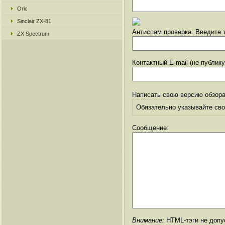
Oric
Sinclair ZX-81
Антиспам проверка: Введите т
ZX Spectrum
Контактный E-mail (не публик
Написать свою версию обзора
Обязательно указывайте свое
Сообщение:
Внимание:
HTML-тэги не допус