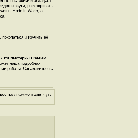
жные настройки и обладает
идео и звуки, регулировать
aru - Made in Wario, а
са.
, покопаться и изучить её
сь компьютерным гением
может наша подробная
ями работы. Ознакомиться с
все поля комментария чуть