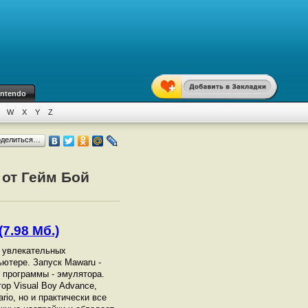
intendo
W
X
Y
Z
оделиться…
 от Гейм Бой
7.98 Мб.)
х увлекательных
ьютере. Запуск Mawaru -
 программы - эмулятора.
ор Visual Boy Advance,
rio, но и практически все