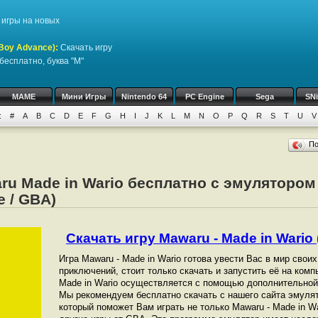
игры на новых
Boy Advance)
:
Скачать игру
бесплатно, буква "M"
MAME
Мини Игры
Nintendo 64
PC Engine
Sega
SN
:
#
A
B
C
D
E
F
G
H
I
J
K
L
M
N
O
P
Q
R
S
T
U
V
П
ru Made in Wario бесплатно с эмулятором
 / GBA)
Скачать игру Mawaru - Made in Wario (
Игра Mawaru - Made in Wario готова увести Вас в мир свои
приключений, стоит только скачать и запустить её на комп
Made in Wario осуществляется с помощью дополнительной
Мы рекомендуем бесплатно скачать с нашего сайта эмулят
который поможет Вам играть не только Mawaru - Made in Wa