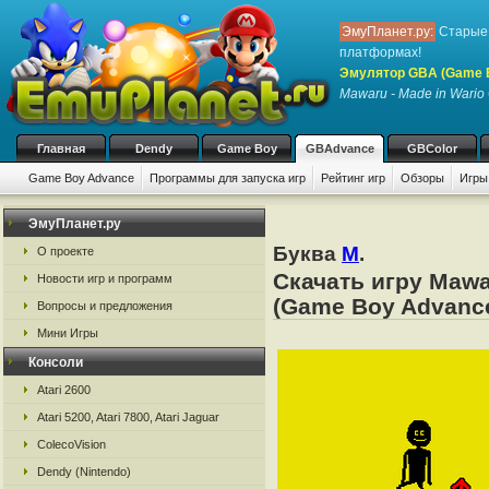
ЭмуПланет.ру:
Старые 
платформах!
Эмулятор GBA (Game 
Mawaru - Made in Wario
Главная
Dendy
Game Boy
GBAdvance
GBColor
Game Boy Advance
Программы для запуска игр
Рейтинг игр
Обзоры
Игры
ЭмуПланет.ру
Буква
M
.
О проекте
Скачать игру Mawa
Новости игр и программ
(Game Boy Advance
Вопросы и предложения
Мини Игры
Консоли
Atari 2600
Atari 5200, Atari 7800, Atari Jaguar
ColecoVision
Dendy (Nintendo)