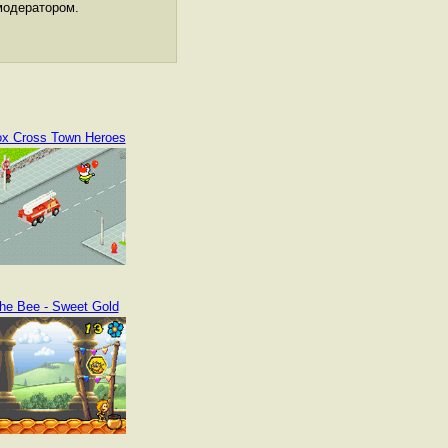
модератором.
x Cross Town Heroes
he Bee - Sweet Gold