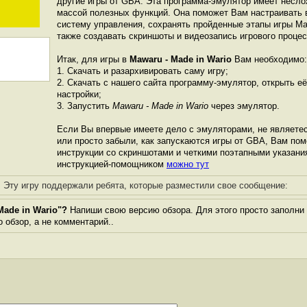
другие игры от GBА. Эта программа-эмулятор имеет несло
массой полезных функций. Она поможет Вам настраивать в
систему управления, сохранять пройденные этапы игры Maw
также создавать скриншоты и видеозапись игрового процес
Итак, для игры в
Mawaru - Made in Wario
Вам необходимо:
1. Скачать и разархивировать саму игру;
2. Скачать с нашего сайта программу-эмулятор, открыть её
настройки;
3. Запустить
Mawaru - Made in Wario
через эмулятор.
Если Вы впервые имеете дело с эмуляторами, не являете
или просто забыли, как запускаются игры от GBА, Вам по
инструкции со скриншотами и четкими поэтапными указани
инструкцией-помощником
можно тут
Эту игру поддержали ребята, которые разместили свое сообщение:
Made in Wario"?
Напиши свою версию обзора. Для этого просто заполни 
о обзор, а не комментарий..