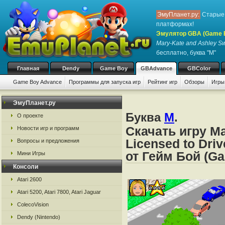
ЭмуПланет.ру:
Старые 
платформах!
Эмулятор GBA (Game 
Mary-Kate and Ashley Swe
бесплатно, буква "M"
Главная
Dendy
Game Boy
GBAdvance
GBColor
Game Boy Advance
Программы для запуска игр
Рейтинг игр
Обзоры
Игры
ЭмуПланет.ру
Буква
M
.
О проекте
Скачать игру Ma
Новости игр и программ
Licensed to Dri
Вопросы и предложения
от Гейм Бой (G
Мини Игры
Консоли
Atari 2600
Atari 5200, Atari 7800, Atari Jaguar
ColecoVision
Dendy (Nintendo)