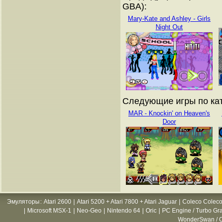
GBA):
Mary-Kate and Ashley - Girls
Night Out
Следующие игры по кат
MAR - Knockin' on Heaven's
Door
Эмуляторы
:
Atari 2600
|
Atari 5200 + Atari 7800 + Atari Jaguar
|
Coleco Coleco
|
Microsoft MSX-1
|
Neo-Geo
|
Nintendo 64
|
Oric
|
PC Engine / Turbo Gr
WonderSwan / C