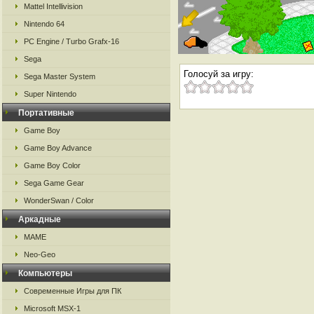
Mattel Intellivision
Nintendo 64
PC Engine / Turbo Grafx-16
Sega
Голосуй за игру:
Sega Master System
Super Nintendo
Портативные
Game Boy
Game Boy Advance
Game Boy Color
Sega Game Gear
WonderSwan / Color
Аркадные
MAME
Neo-Geo
Компьютеры
Современные Игры для ПК
Microsoft MSX-1