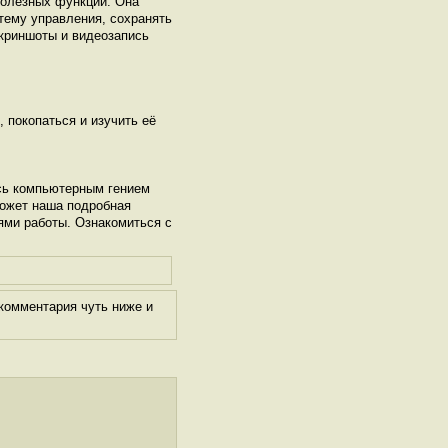
полезных функций. Она
тему управления, сохранять
скриншоты и видеозапись
, покопаться и изучить её
сь компьютерным гением
может наша подробная
ями работы. Ознакомиться с
комментария чуть ниже и