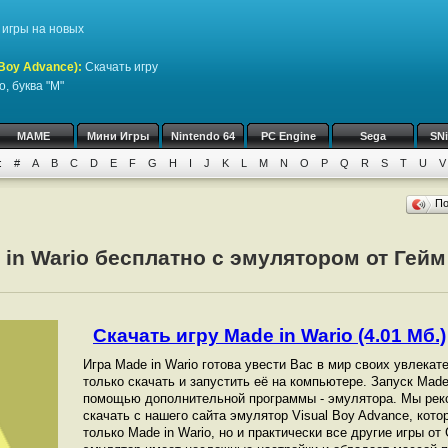
игры на новых
Boy Advance)
:
Скачать игру
, буква "M"
MAME
Мини Игры
Nintendo 64
PC Engine
Sega
SN
:
#
A
B
C
D
E
F
G
H
I
J
K
L
M
N
O
P
Q
R
S
T
U
V
П
 in Wario бесплатно с эмулятором от Гей
Скачать игру Made in Wario (4.01 Мб.)
Игра Made in Wario готова увести Вас в мир своих увлека
только скачать и запустить её на компьютере. Запуск Made
помощью дополнительной программы - эмулятора. Мы рек
скачать с нашего сайта эмулятор Visual Boy Advance, кот
только Made in Wario, но и практически все другие игры от