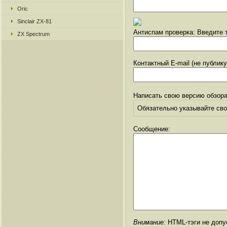
Oric
Sinclair ZX-81
Антиспам проверка: Введите т
ZX Spectrum
Контактный E-mail (не публик
Написать свою версию обзора
Обязательно указывайте свое
Сообщение:
Внимание:
HTML-тэги не допус