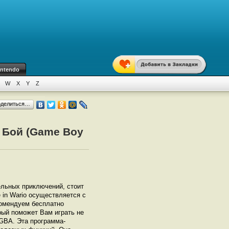
intendo
W
X
Y
Z
оделиться…
м Бой (Game Boy
тельных приключений, стоит
 in Wario осуществляется с
омендуем бесплатно
орый поможет Вам играть не
 GBА. Эта программа-