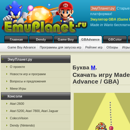
ЭмуПланет.ру:
Старые 
платформах!
Эмулятор GBA (Game 
Made in Wario
бесплатно
Главная
Dendy
Game Boy
GBAdvance
GBColor
Game Boy Advance
Программы для запуска игр
Рейтинг игр
Обзоры
Игры
ЭмуПланет.ру
Буква
M
.
О проекте
Скачать игру Made
Новости игр и программ
Advance / GBA)
Вопросы и предложения
Мини Игры
Консоли
Atari 2600
Atari 5200, Atari 7800, Atari Jaguar
ColecoVision
Dendy (Nintendo)