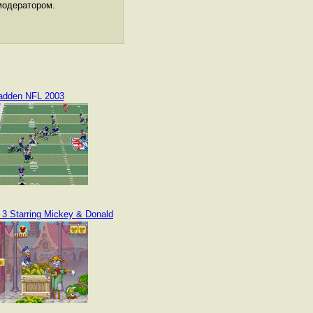
модератором.
dden NFL 2003
 3 Starring Mickey & Donald