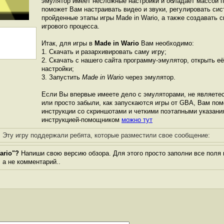
эмулятор имеет несложные настройки и обладает массой 
поможет Вам настраивать видео и звуки, регулировать сис
пройденные этапы игры Made in Wario, а также создавать 
игрового процесса.
Итак, для игры в
Made in Wario
Вам необходимо:
1. Скачать и разархивировать саму игру;
2. Скачать с нашего сайта программу-эмулятор, открыть её
настройки;
3. Запустить
Made in Wario
через эмулятор.
Если Вы впервые имеете дело с эмуляторами, не являете
или просто забыли, как запускаются игры от GBА, Вам по
инструкции со скриншотами и четкими поэтапными указани
инструкцией-помощником
можно тут
Эту игру поддержали ребята, которые разместили свое сообщение:
ario"?
Напиши свою версию обзора. Для этого просто заполни все поля 
, а не комментарий..