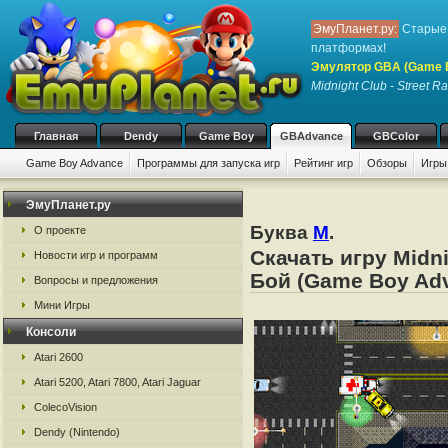
ЭмуПланет.ру:
Старые 
платформах!
Эмулятор GBA (Game 
Midnight Club - Street R
Главная
Dendy
Game Boy
GBAdvance
GBColor
Game Boy Advance
Программы для запуска игр
Рейтинг игр
Обзоры
Игры
ЭмуПланет.ру
Буква
M
.
О проекте
Скачать игру Midn
Новости игр и программ
Бой (Game Boy Adv
Вопросы и предложения
Мини Игры
Консоли
Atari 2600
Atari 5200, Atari 7800, Atari Jaguar
ColecoVision
Dendy (Nintendo)