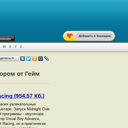
intendo
W
X
Y
Z
оделиться…
тором от Гейм
cing (954.57 Кб.)
р своих увлекательных
ьютере. Запуск Midnight Club
й программы - эмулятора.
ор Visual Boy Advance,
t Racing, но и практически