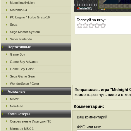
Mattel Intellivision
Nintendo 64
PC Engine / Turbo Grafx-16
Голосуй за игру:
Sega
Sega Master System
Super Nintendo
Портативные
Game Boy
Game Boy Advance
Game Boy Color
Sega Game Gear
WonderSwan / Color
Понравилась игра "Midnight Cl
Аркадные
комментария чуть ниже и отметь
MAME
Комментарии:
Neo-Geo
Компьютеры
Ваш комментарий
Современные Игры для ПК
ФИО или ник:
Microsoft MSX-1