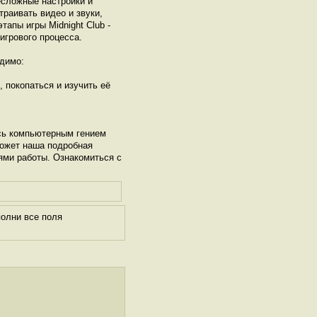
есложные настройки и
раивать видео и звуки,
апы игры Midnight Club -
 игрового процесса.
димо:
, покопаться и изучить её
сь компьютерным гением
может наша подробная
ями работы. Ознакомиться с
полни все поля