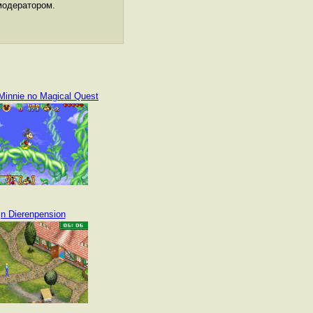
модератором.
Minnie no Magical Quest
jn Dierenpension