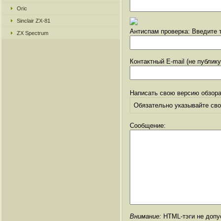
Oric
Sinclair ZX-81
Антиспам проверка: Введите т
ZX Spectrum
Контактный E-mail (не публик
Написать свою версию обзора
Обязательно указывайте свое
Сообщение:
Внимание:
HTML-тэги не допус