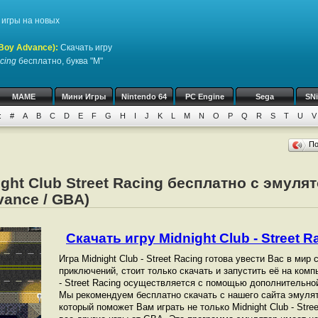
игры на новых
Boy Advance)
:
Скачать игру
acing
бесплатно, буква "M"
MAME
Мини Игры
Nintendo 64
PC Engine
Sega
SN
:
#
A
B
C
D
E
F
G
H
I
J
K
L
M
N
O
P
Q
R
S
T
U
V
П
ight Club Street Racing бесплатно с эмуля
ance / GBA)
Скачать игру Midnight Club - Street Ra
Игра Midnight Club - Street Racing готова увести Вас в ми
приключений, стоит только скачать и запустить её на комп
- Street Racing осуществляется с помощью дополнительно
Мы рекомендуем бесплатно скачать с нашего сайта эмулят
который поможет Вам играть не только Midnight Club - Stree