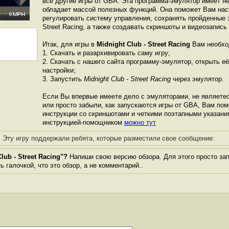
все другие игры от GBА. Эта программа-эмулятор имеет н
обладает массой полезных функций. Она поможет Вам наст
регулировать систему управления, сохранять пройденные эт
Street Racing, а также создавать скриншоты и видеозапись
Итак, для игры в
Midnight Club - Street Racing
Вам необхо
1. Скачать и разархивировать саму игру;
2. Скачать с нашего сайта программу-эмулятор, открыть её
настройки;
3. Запустить
Midnight Club - Street Racing
через эмулятор.
Если Вы впервые имеете дело с эмуляторами, не являете
или просто забыли, как запускаются игры от GBА, Вам по
инструкции со скриншотами и четкими поэтапными указани
инструкцией-помощником
можно тут
Эту игру поддержали ребята, которые разместили свое сообщение:
ub - Street Racing"?
Напиши свою версию обзора. Для этого просто за
 галочкой, что это обзор, а не комментарий..