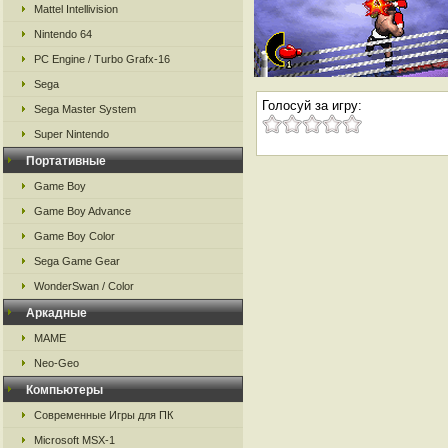
Mattel Intellivision
Nintendo 64
PC Engine / Turbo Grafx-16
Sega
Голосуй за игру:
Sega Master System
Super Nintendo
Портативные
Game Boy
Game Boy Advance
Game Boy Color
Sega Game Gear
WonderSwan / Color
Аркадные
MAME
Neo-Geo
Компьютеры
Современные Игры для ПК
Microsoft MSX-1