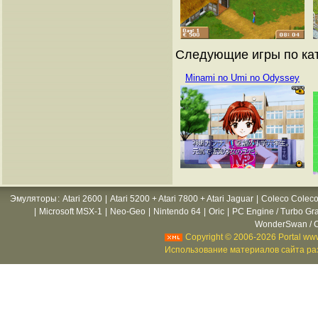
Следующие игры по кат
Minami no Umi no Odyssey
Эмуляторы
:
Atari 2600
|
Atari 5200 + Atari 7800 + Atari Jaguar
|
Coleco Coleco
|
Microsoft MSX-1
|
Neo-Geo
|
Nintendo 64
|
Oric
|
PC Engine / Turbo Gr
WonderSwan / C
Copyright © 2006-2026 Portal www
Использование материалов сайта раз