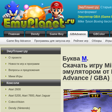
ЭмуПланет.ру:
Старые 
платформах!
Эмулятор GBA (Game 
Mike Tyson Boxing
беспл
Главная
Dendy
Game Boy
GBAdvance
GBColor
Game Boy Advance
Программы для запуска игр
Рейтинг игр
Обзоры
Игры
ЭмуПланет.ру
Буква
M
.
О проекте
Скачать игру Mi
Новости игр и программ
эмулятором от 
Вопросы и предложения
Advance / GBA)
Мини Игры
Консоли
Atari 2600
Atari 5200, Atari 7800, Atari Jaguar
ColecoVision
Dendy (Nintendo)