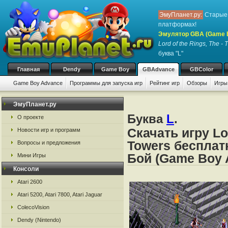
ЭмуПланет.ру:
Старые 
платформах!
Эмулятор GBA (Game 
Lord of the Rings, The -
буква "L"
Главная
Dendy
Game Boy
GBAdvance
GBColor
Game Boy Advance
Программы для запуска игр
Рейтинг игр
Обзоры
Игры
ЭмуПланет.ру
Буква
L
.
О проекте
Скачать игру Lo
Новости игр и программ
Towers бесплат
Вопросы и предложения
Бой (Game Boy 
Мини Игры
Консоли
Atari 2600
Atari 5200, Atari 7800, Atari Jaguar
ColecoVision
Dendy (Nintendo)