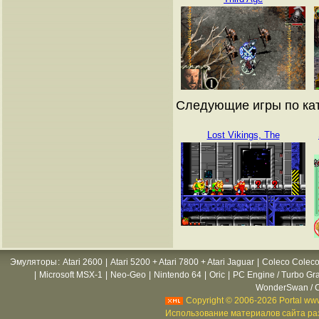
Следующие игры по кат
Lost Vikings, The
Эмуляторы
:
Atari 2600
|
Atari 5200 + Atari 7800 + Atari Jaguar
|
Coleco Coleco
|
Microsoft MSX-1
|
Neo-Geo
|
Nintendo 64
|
Oric
|
PC Engine / Turbo Gr
WonderSwan / C
Copyright © 2006-2026 Portal www
Использование материалов сайта раз