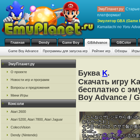
ЭмуПланет.ру:
Старые 
платформах!
Эмулятор GBA (Game 
Kamaitachi no Yoru Adv
Главная
Dendy
Game Boy
GBAdvance
GBColor
Game Boy Advance
Программы для запуска игр
Рейтинг игр
Обзоры
Игры
ЭмуПланет.ру
Буква
K
.
О проекте
Скачать игру Ka
Новости игр и программ
бесплатно с эм
Вопросы и предложения
Boy Advance / 
Мини Игры
Консоли
Atari 2600
Atari 5200, Atari 7800, Atari Jaguar
ColecoVision
Dendy (Nintendo)