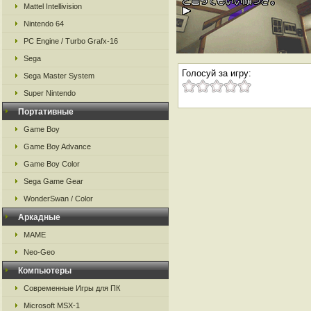
Mattel Intellivision
Nintendo 64
PC Engine / Turbo Grafx-16
Sega
Голосуй за игру:
Sega Master System
Super Nintendo
Портативные
Game Boy
Game Boy Advance
Game Boy Color
Sega Game Gear
WonderSwan / Color
Аркадные
MAME
Neo-Geo
Компьютеры
Современные Игры для ПК
Microsoft MSX-1