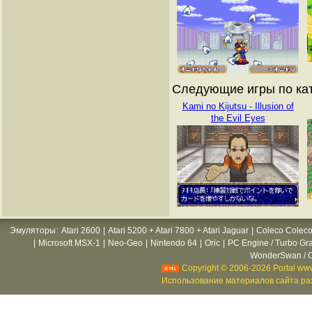
Следующие игры по кат
Kami no Kijutsu - Illusion of
the Evil Eyes
Эмуляторы
:
Atari 2600
|
Atari 5200 + Atari 7800 + Atari Jaguar
|
Coleco Coleco
|
Microsoft MSX-1
|
Neo-Geo
|
Nintendo 64
|
Oric
|
PC Engine / Turbo Gr
WonderSwan / C
Copyright © 2006-2026 Portal www
Использование материалов сайта раз