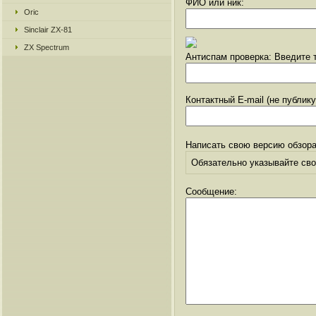
ФИО или ник:
Oric
Sinclair ZX-81
ZX Spectrum
Антиспам проверка: Введите т
Контактный E-mail (не публик
Написать свою версию обзора
Обязательно указывайте свое
Сообщение: