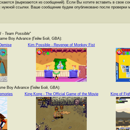
каются (вырезаются из сообщений). Если Вы хотите вставить в свое со
с нужной ссылки. Ваше сообщение будем опубликовано после проверки 
II - Team Possible
"
ame Boy Advance (Гейм Бой, GBA):
 Demise
Kim Possible - Revenge of Monkey Fist
me Boy Advance (Гейм Бой, GBA):
emories
King Kong - The Official Game of the Movie
King of Fig