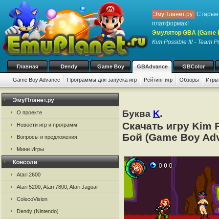
ЭмуПланет.ру:
Старые 
платформах!
Эмулятор GBA (Game 
Kim Possible III - Team P
Главная
Dendy
Game Boy
GBAdvance
GBColor
Game Boy Advance
Программы для запуска игр
Рейтинг игр
Обзоры
Игры
ЭмуПланет.ру
Буква
K
.
О проекте
Скачать игру Kim P
Новости игр и программ
Бой (Game Boy Adv
Вопросы и предложения
Мини Игры
Консоли
Atari 2600
Atari 5200, Atari 7800, Atari Jaguar
ColecoVision
Dendy (Nintendo)