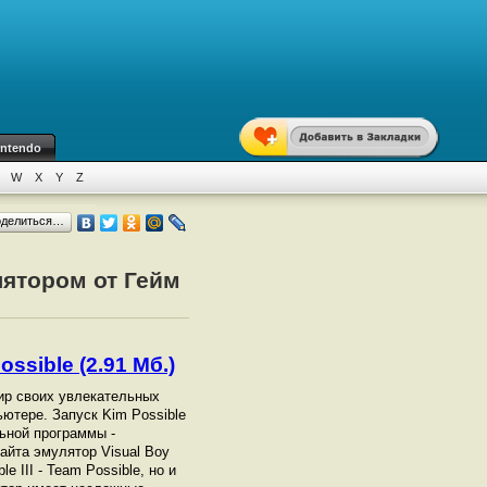
intendo
W
X
Y
Z
оделиться…
улятором от Гейм
ossible (2.91 Мб.)
 мир своих увлекательных
ьютере. Запуск Kim Possible
ьной программы -
айта эмулятор Visual Boy
 III - Team Possible, но и