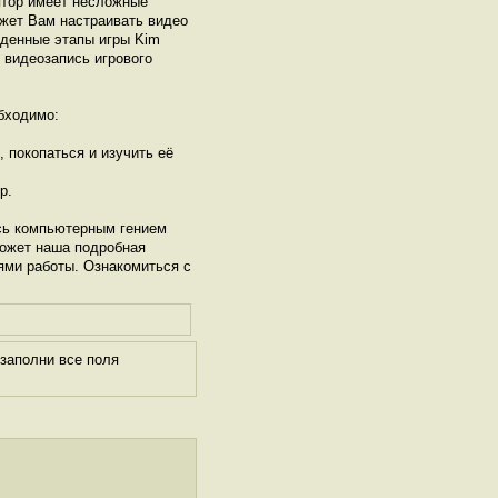
ятор имеет несложные
ожет Вам настраивать видео
йденные этапы игры Kim
и видеозапись игрового
бходимо:
, покопаться и изучить её
р.
сь компьютерным гением
может наша подробная
ями работы. Ознакомиться с
заполни все поля