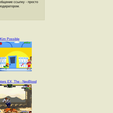
общение ссылку - просто
модератором.
Kim Possible
hters EX, The - NeoBlood