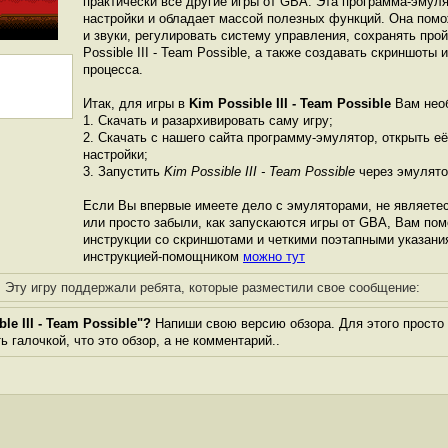
практически все другие игры от GBА. Эта программа-эмул
настройки и обладает массой полезных функций. Она пом
и звуки, регулировать систему управления, сохранять про
Possible III - Team Possible, а также создавать скриншоты 
процесса.
Итак, для игры в
Kim Possible III - Team Possible
Вам нео
1. Скачать и разархивировать саму игру;
2. Скачать с нашего сайта программу-эмулятор, открыть её
настройки;
3. Запустить
Kim Possible III - Team Possible
через эмулято
Если Вы впервые имеете дело с эмуляторами, не являете
или просто забыли, как запускаются игры от GBА, Вам по
инструкции со скриншотами и четкими поэтапными указани
инструкцией-помощником
можно тут
Эту игру поддержали ребята, которые разместили свое сообщение:
e III - Team Possible"?
Напиши свою версию обзора. Для этого просто 
 галочкой, что это обзор, а не комментарий..