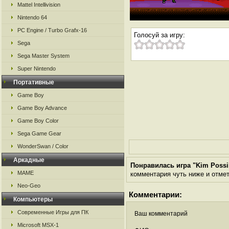
Mattel Intellivision
Nintendo 64
PC Engine / Turbo Grafx-16
Голосуй за игру:
Sega
Sega Master System
Super Nintendo
Портативные
Game Boy
Game Boy Advance
Game Boy Color
Sega Game Gear
WonderSwan / Color
Аркадные
Понравилась игра "Kim Possibl
MAME
комментария чуть ниже и отметь
Neo-Geo
Комментарии:
Компьютеры
Современные Игры для ПК
Ваш комментарий
Microsoft MSX-1