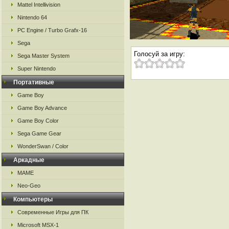
Mattel Intellivision
Nintendo 64
PC Engine / Turbo Grafx-16
Sega
Голосуй за игру:
Sega Master System
Super Nintendo
Портативные
Game Boy
Game Boy Advance
Game Boy Color
Sega Game Gear
WonderSwan / Color
Аркадные
MAME
Neo-Geo
Компьютеры
Современные Игры для ПК
Microsoft MSX-1