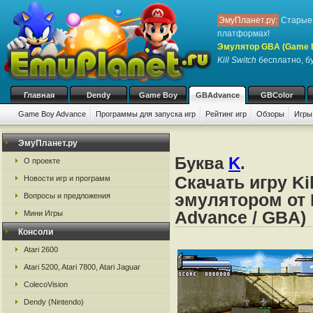
ЭмуПланет.ру:
Старые 
платформах!
Эмулятор GBA (Game 
Kill Switch
бесплатно, бу
Главная
Dendy
Game Boy
GBAdvance
GBColor
Game Boy Advance
Программы для запуска игр
Рейтинг игр
Обзоры
Игры
ЭмуПланет.ру
Буква
K
.
О проекте
Скачать игру Ki
Новости игр и программ
эмулятором от 
Вопросы и предложения
Advance / GBA)
Мини Игры
Консоли
Atari 2600
Atari 5200, Atari 7800, Atari Jaguar
ColecoVision
Dendy (Nintendo)