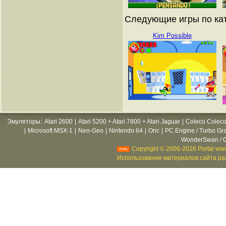
Следующие игры по кат
Kim Possible
Эмуляторы
:
Atari 2600
|
Atari 5200 + Atari 7800 + Atari Jaguar
|
Coleco Coleco
|
Microsoft MSX-1
|
Neo-Geo
|
Nintendo 64
|
Oric
|
PC Engine / Turbo Gr
WonderSwan / C
Copyright © 2006-2026 Portal www
Использование материалов сайта раз