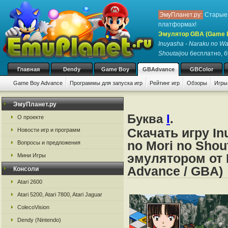
ЭмуПланет.ру:
Старые 
платформах!
Эмулятор GBA (Game 
Inuyasha - Naraku no Wa
Shoutaijou
бесплатно, бу
Главная
Dendy
Game Boy
GBAdvance
GBColor
Game Boy Advance
Программы для запуска игр
Рейтинг игр
Обзоры
Игры
ЭмуПланет.ру
Буква
I
.
О проекте
Скачать игру I
Новости игр и программ
no Mori no Shou
Вопросы и предложения
эмулятором от 
Мини Игры
Advance / GBA)
Консоли
Atari 2600
Atari 5200, Atari 7800, Atari Jaguar
ColecoVision
Dendy (Nintendo)