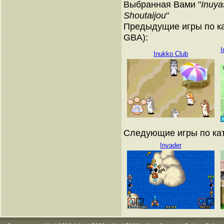
Выбранная Вами "
Inuya
Shoutaijou
"
Предыдущие игры по ка
GBA):
I
Inukko Club
Следующие игры по кат
Invader