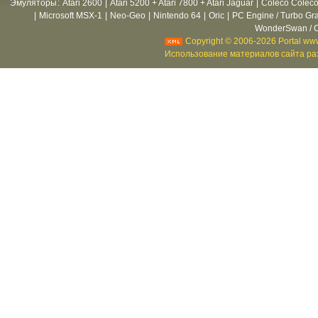
Эмуляторы
:
Atari 2600
|
Atari 5200 + Atari 7800 + Atari Jaguar
|
Coleco Coleco
|
Microsoft MSX-1
|
Neo-Geo
|
Nintendo 64
|
Oric
|
PC Engine / Turbo Gr
WonderSwan / C
Copyright © 2006-2026 Portal www
Использование материалов сайта раз