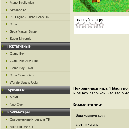
Mattel Intellivision
Nintendo 64
PC Engine / Turbo Grafx-16
Голосуй за игру:
Sega
Sega Master System
Super Nintendo
Портативные
Game Boy
Game Boy Advance
Game Boy Color
Sega Game Gear
WonderSwan / Color
Понравилась игра "Hitsuji no
Аркадные
и отметь галочкой, что это обз
MAME
Комментарии:
Neo-Geo
Компьютеры
Ваш комментарий
Современные Игры для ПК
ФИО или ник:
Microsoft MSX-1