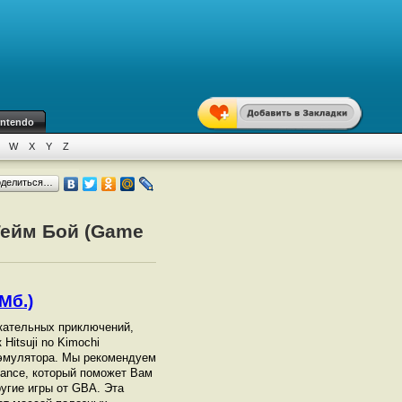
intendo
W
X
Y
Z
оделиться…
 Гейм Бой (Game
Мб.)
лекательных приключений,
Hitsuji no Kimochi
эмулятора. Мы рекомендуем
vance, который поможет Вам
другие игры от GBА. Эта