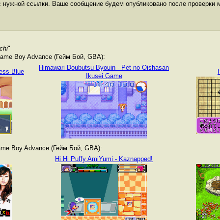
с нужной ссылки. Ваше сообщение будем опубликовано после проверки 
chi
"
ame Boy Advance (Гейм Бой, GBA):
Himawari Doubutsu Byouin - Pet no Oishasan
cess Blue
Ikusei Game
me Boy Advance (Гейм Бой, GBA):
Hi Hi Puffy AmiYumi - Kaznapped!