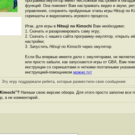
программа-эмулятор имеет несложные настройки и облада
функций. Она поможет Вам настраивать видео и звуки, ре
управления, сохранять пройденные этапы игры Hitsuji no K
скриншоты и видеозапись игрового процесса.
Итак, для игры в
Hitsuji no Kimochi
Вам необходимо:
1. Скачать и разархивировать саму игру;
2. Скачать с нашего сайта программу-эмулятор, открыть её
настройки;
3. Запустить
Hitsuji no Kimochi
через эмулятор.
Если Вы впервые имеете дело с эмуляторами, не являете
или просто забыли, как запускаются игры от GBА, Вам по
инструкции со скриншотами и четкими поэтапными указани
инструкцией-помощником
можно тут
Эту игру поддержали ребята, которые разместили свое сообщение:
 Kimochi"?
Напиши свою версию обзора. Для этого просто заполни все 
ор, а не комментарий..