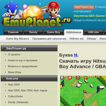
ЭмуПланет.ру:
Старые 
платформах!
Эмулятор GBA (Game 
Hitsuji no Kimochi
беспла
Главная
Dendy
Game Boy
GBAdvance
GBColor
Game Boy Advance
Программы для запуска игр
Рейтинг игр
Обзоры
Игры
ЭмуПланет.ру
Буква
H
.
О проекте
Скачать игру Hits
Новости игр и программ
Boy Advance / GBA
Вопросы и предложения
Мини Игры
Консоли
Atari 2600
Atari 5200, Atari 7800, Atari Jaguar
ColecoVision
Dendy (Nintendo)