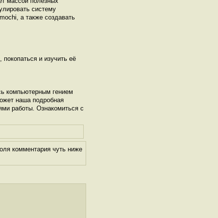
ет массой полезных
гулировать систему
imochi, а также создавать
, покопаться и изучить её
сь компьютерным гением
может наша подробная
ями работы. Ознакомиться с
поля комментария чуть ниже