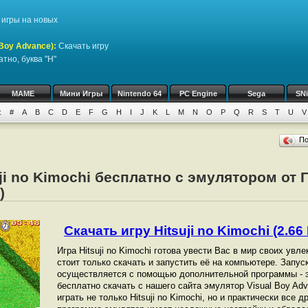
игры на новых
Boy Advance)
:
Скачать игру
тно, буква "H"
MAME
Мини Игры
Nintendo 64
PC Engine
Sega
SN
:
#
A
B
C
D
E
F
G
H
I
J
K
L
M
N
O
P
Q
R
S
T
U
V
П
uji no Kimochi бесплатно с эмулятором от
)
Скачать игру Hitsuji no Kimochi (2.66 
Игра Hitsuji no Kimochi готова увести Вас в мир своих ув
стоит только скачать и запустить её на компьютере. Запуск 
осуществляется с помощью дополнительной программы - 
бесплатно скачать с нашего сайта эмулятор Visual Boy Ad
играть не только Hitsuji no Kimochi, но и практически все 