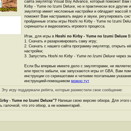
сайта эмулятор Visual Boy Advance, который поможет Вам и
Kirby - Yume no Izumi Deluxe, но и практически все другие
эмулятор имеет несложные настройки и обладает массой 
поможет Вам настраивать видео и звуки, регулировать сис
пройденные этапы игры Hoshi no Kirby - Yume no Izumi Delu
скриншоты и видеозапись игрового процесса.
Итак, для игры в
Hoshi no Kirby - Yume no Izumi Deluxe
В
1. Скачать и разархивировать саму игру;
2. Скачать с нашего сайта программу-эмулятор, открыть её
настройки;
3. Запустить
Hoshi no Kirby - Yume no Izumi Deluxe
через э
Если Вы впервые имеете дело с эмуляторами, не являете
или просто забыли, как запускаются игры от GBА, Вам по
инструкции со скриншотами и четкими поэтапными указани
инструкцией-помощником
можно тут
Эту игру поддержали ребята, которые разместили свое сообщение:
irby - Yume no Izumi Deluxe"?
Напиши свою версию обзора. Для этого 
 галочкой, что это обзор, а не комментарий..