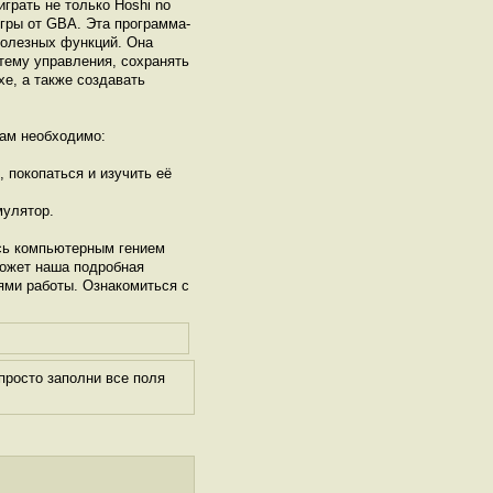
грать не только Hoshi no
 игры от GBА. Эта программа-
полезных функций. Она
тему управления, сохранять
xe, а также создавать
ам необходимо:
, покопаться и изучить её
мулятор.
сь компьютерным гением
может наша подробная
ями работы. Ознакомиться с
просто заполни все поля