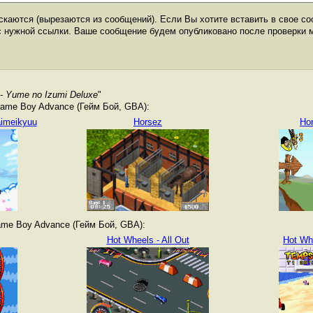
каются (вырезаются из сообщений). Если Вы хотите вставить в свое со
с нужной ссылки. Ваше сообщение будем опубликовано после проверки 
 - Yume no Izumi Deluxe
"
ame Boy Advance (Гейм Бой, GBA):
aimeikyuu
Horsez
Ho
me Boy Advance (Гейм Бой, GBA):
Hot Wheels - All Out
Hot Whe