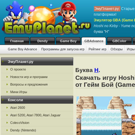
ЭмуПланет.ру:
Старые 
платформах!
Эмулятор GBA (Game 
Hoshi no Kirby - Yume n
буква "H"
Главная
Dendy
Game Boy
GBAdvance
GBColor
Game Boy Advance
Программы для запуска игр
Рейтинг игр
Обзоры
Игры
ЭмуПланет.ру
Буква
H
.
О проекте
Скачать игру Hosh
Новости игр и программ
от Гейм Бой (Game
Вопросы и предложения
Мини Игры
Консоли
Atari 2600
Atari 5200, Atari 7800, Atari Jaguar
ColecoVision
Dendy (Nintendo)