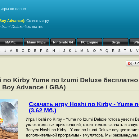
игры на новых
Boy Advance)
:
Скачать игру
o Izumi Deluxe
бесплатно,
MAME
Мини Игры
Nintendo 64
PC Engine
Sega
SN
:
#
A
B
C
D
E
F
G
H
I
J
K
L
M
N
O
P
Q
R
S
T
U
V
П
i no Kirby Yume no Izumi Deluxe бесплатн
 Boy Advance / GBA)
Скачать игру Hoshi no Kirby - Yume n
(3.62 Мб.)
Игра Hoshi no Kirby - Yume no Izumi Deluxe готова увести В
увлекательных приключений, стоит только скачать и запус
Запуск Hoshi no Kirby - Yume no Izumi Deluxe осуществля
дополнительной программы - эмулятора. Мы рекомендуем 