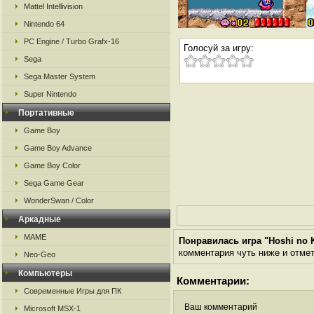
Mattel Intellivision
Nintendo 64
PC Engine / Turbo Grafx-16
Голосуй за игру:
Sega
Sega Master System
Super Nintendo
Портативные
Game Boy
Game Boy Advance
Game Boy Color
Sega Game Gear
WonderSwan / Color
Аркадные
MAME
Понравилась игра "Hoshi no K
комментария чуть ниже и отметь
Neo-Geo
Компьютеры
Комментарии:
Современные Игры для ПК
Ваш комментарий
Microsoft MSX-1