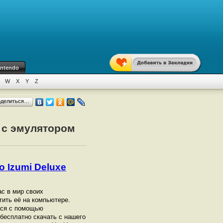
intendo
W
X
Y
Z
оделиться…
о с эмулятором
o Izumi Deluxe
ас в мир своих
тить её на компьютере.
ется с помощью
бесплатно скачать с нашего