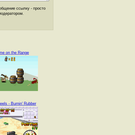
общение ссылку - просто
модератором.
me on the Range
els - Burnin' Rubber