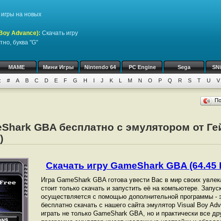
игры на новых
Boy Advance)
:
Скачать игру
но, буква "G"
MAME
Мини Игры
Nintendo 64
PC Engine
Sega
SN
:
#
A
B
C
D
E
F
G
H
I
J
K
L
M
N
O
P
Q
R
S
T
U
V
П
eShark GBA бесплатно с эмулятором от Г
)
Скачать игру GameShark GBA (64.45 
Игра GameShark GBA готова увести Вас в мир своих увле
стоит только скачать и запустить её на компьютере. Запу
осуществляется с помощью дополнительной программы - 
бесплатно скачать с нашего сайта эмулятор Visual Boy Ad
играть не только GameShark GBA, но и практически все др