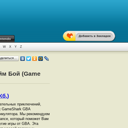
intendo
W
X
Y
Z
оделиться…
ейм Бой (Game
Кб.)
кательных приключений,
ск GameShark GBA
эмулятора. Мы рекомендуем
vance, который поможет Вам
угие игры от GBА. Эта