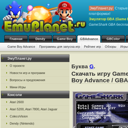
ЭмуПланет.ру:
Старые 
платформах!
Эмулятор GBA (Game 
GameShark GBA
бесплат
Главная
Dendy
Game Boy
GBAdvance
GBColor
Game Boy Advance
Программы для запуска игр
Рейтинг игр
Обзоры
Игры
ЭмуПланет.ру
Буква
G
.
О проекте
Скачать игру Gam
Новости игр и программ
Boy Advance / GBA
Вопросы и предложения
Мини Игры
Консоли
Atari 2600
Atari 5200, Atari 7800, Atari Jaguar
ColecoVision
Dendy (Nintendo)