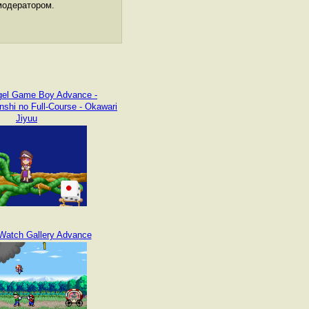
модератором.
gel Game Boy Advance -
shi no Full-Course - Okawari
Jiyuu
atch Gallery Advance