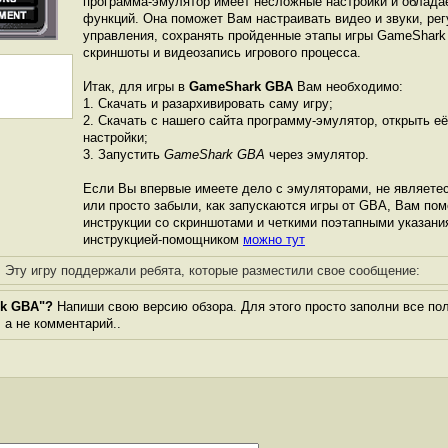
программа-эмулятор имеет несложные настройки и облада
функций. Она поможет Вам настраивать видео и звуки, ре
управления, сохранять пройденные этапы игры GameShark
скриншоты и видеозапись игрового процесса.
Итак, для игры в
GameShark GBA
Вам необходимо:
1. Скачать и разархивировать саму игру;
2. Скачать с нашего сайта программу-эмулятор, открыть её
настройки;
3. Запустить
GameShark GBA
через эмулятор.
Если Вы впервые имеете дело с эмуляторами, не являете
или просто забыли, как запускаются игры от GBА, Вам по
инструкции со скриншотами и четкими поэтапными указани
инструкцией-помощником
можно тут
Эту игру поддержали ребята, которые разместили свое сообщение:
rk GBA"?
Напиши свою версию обзора. Для этого просто заполни все по
, а не комментарий..