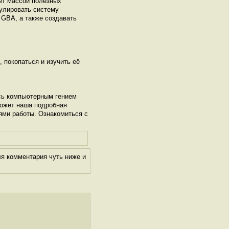
ет массой полезных
гулировать систему
 GBA, а также создавать
, покопаться и изучить её
сь компьютерным гением
может наша подробная
ями работы. Ознакомиться с
ля комментария чуть ниже и