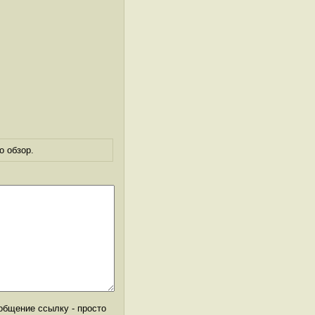
о обзор.
общение ссылку - просто