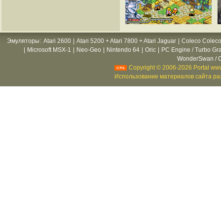
Эмуляторы
:
Atari 2600
|
Atari 5200 + Atari 7800 + Atari Jaguar
|
Coleco Coleco
|
Microsoft MSX-1
|
Neo-Geo
|
Nintendo 64
|
Oric
|
PC Engine / Turbo Gr
WonderSwan / C
Copyright © 2006-2026 Portal www
Использование материалов сайта раз