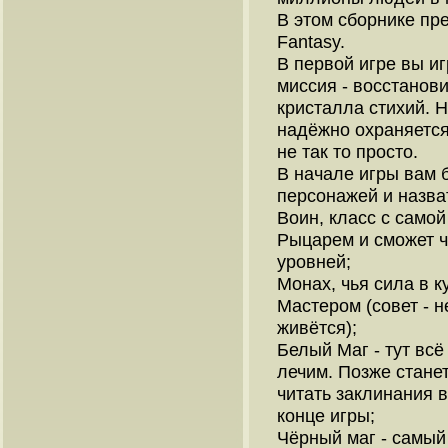
В этом сборнике пр
Fantasy.
В первой игре вы иг
миссия - восстанови
кристалла стихий. Н
надёжно охраняется
не так то просто.
В начале игры вам 
персонажей и назват
Воин, класс с самой
Рыцарем и сможет ч
уровней;
Монах, чья сила в к
Мастером (совет - н
живётся);
Белый Маг - тут всё
лечим. Позже стане
читать заклинания в
конце игры;
Чёрный маг - самый