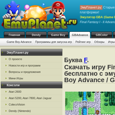
ЭмуПланет.ру:
Старые 
платформах!
Эмулятор GBA (Game 
Final Fantasy I - II Advan
Главная
Dendy
Game Boy
GBAdvance
GBColor
Game Boy Advance
Программы для запуска игр
Рейтинг игр
Обзоры
Игры
ЭмуПланет.ру
Буква
F
.
О проекте
Скачать игру Fin
Новости игр и программ
бесплатно с эм
Вопросы и предложения
Boy Advance / 
Мини Игры
Консоли
Atari 2600
Atari 5200, Atari 7800, Atari Jaguar
ColecoVision
Dendy (Nintendo)