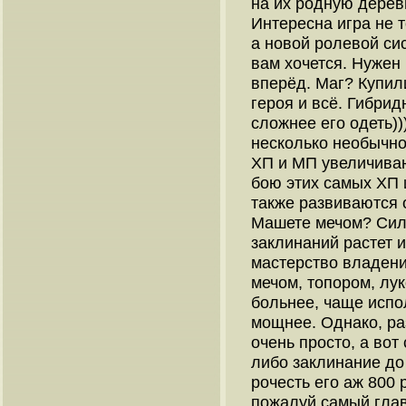
на их родную дерев
Интересна игра не т
а новой ролевой сис
вам хочется. Нужен 
вперёд. Маг? Купил
героя и всё. Гибрид
сложнее его одеть))
несколько необычно.
ХП и МП увеличиваю
бою этих самых ХП 
также развиваются о
Машете мечом? Сила 
заклинаний растет и
мастерство владени
мечом, топором, лук
больнее, чаще испол
мощнее. Однако, ра
очень просто, а вот
либо заклинание до
рочесть его аж 800 
пожалуй самый глав