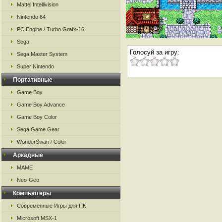
Mattel Intellivision
Nintendo 64
PC Engine / Turbo Grafx-16
Sega
Голосуй за игру:
Sega Master System
Super Nintendo
Портативные
Game Boy
Game Boy Advance
Game Boy Color
Sega Game Gear
WonderSwan / Color
Аркадные
MAME
Neo-Geo
Компьютеры
Современные Игры для ПК
Microsoft MSX-1