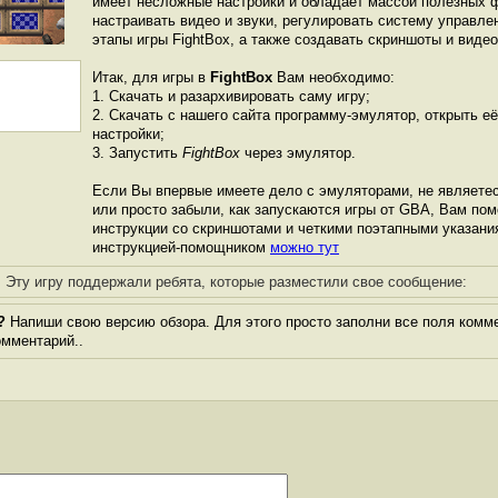
имеет несложные настройки и обладает массой полезных 
настраивать видео и звуки, регулировать систему управле
этапы игры FightBox, а также создавать скриншоты и видео
Итак, для игры в
FightBox
Вам необходимо:
1. Скачать и разархивировать саму игру;
2. Скачать с нашего сайта программу-эмулятор, открыть её
настройки;
3. Запустить
FightBox
через эмулятор.
Если Вы впервые имеете дело с эмуляторами, не являете
или просто забыли, как запускаются игры от GBА, Вам по
инструкции со скриншотами и четкими поэтапными указани
инструкцией-помощником
можно тут
Эту игру поддержали ребята, которые разместили свое сообщение:
?
Напиши свою версию обзора. Для этого просто заполни все поля комме
комментарий..