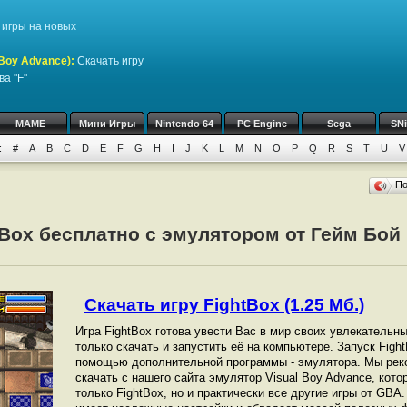
игры на новых
Boy Advance)
:
Скачать игру
ва "F"
MAME
Мини Игры
Nintendo 64
PC Engine
Sega
SN
:
#
A
B
C
D
E
F
G
H
I
J
K
L
M
N
O
P
Q
R
S
T
U
V
П
tBox бесплатно с эмулятором от Гейм Бой
Скачать игру FightBox (1.25 Мб.)
Игра FightBox готова увести Вас в мир своих увлекательн
только скачать и запустить её на компьютере. Запуск Fig
помощью дополнительной программы - эмулятора. Мы рек
скачать с нашего сайта эмулятор Visual Boy Advance, кот
только FightBox, но и практически все другие игры от GBА