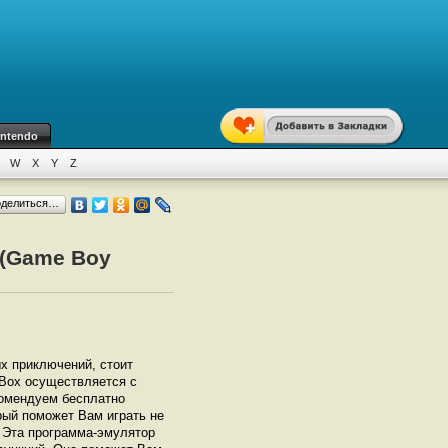
intendo
W
X
Y
Z
оделиться…
 (Game Boy
ых приключений, стоит
htBox осуществляется с
омендуем бесплатно
орый поможет Вам играть не
. Эта программа-эмулятор