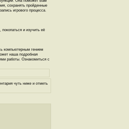
функций. Она поможет Вам
ния, сохранять пройденные
запись игрового процесса.
, покопаться и изучить её
сь компьютерным гением
может наша подробная
ями работы. Ознакомиться с
нтария чуть ниже и отметь