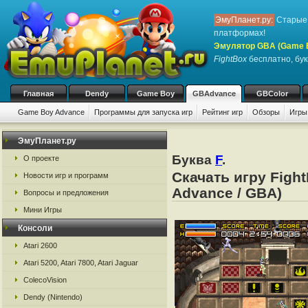
ЭмуПланет.ру:
Старые 
платформах!
Эмулятор GBA (Game 
FightBox
бесплатно, бук
Главная
Dendy
Game Boy
GBAdvance
GBColor
Game Boy Advance
Программы для запуска игр
Рейтинг игр
Обзоры
Игры
ЭмуПланет.ру
Буква
F
.
О проекте
Скачать игру Figh
Новости игр и программ
Advance / GBA)
Вопросы и предложения
Мини Игры
Консоли
Atari 2600
Atari 5200, Atari 7800, Atari Jaguar
ColecoVision
Dendy (Nintendo)