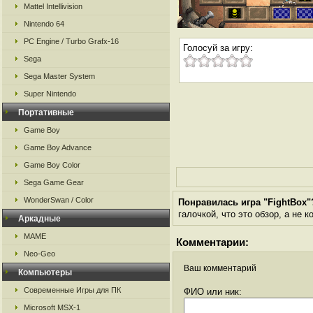
Mattel Intellivision
Nintendo 64
PC Engine / Turbo Grafx-16
Голосуй за игру:
Sega
Sega Master System
Super Nintendo
Портативные
Game Boy
Game Boy Advance
Game Boy Color
Sega Game Gear
WonderSwan / Color
Понравилась игра "FightBox"
галочкой, что это обзор, а не 
Аркадные
MAME
Комментарии:
Neo-Geo
Ваш комментарий
Компьютеры
Современные Игры для ПК
ФИО или ник:
Microsoft MSX-1