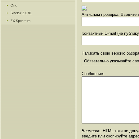
Oric
Sinclair ZX-81
Антиспам проверка: Введите т
ZX Spectrum
Контактный E-mail (не публик
Написать свою версию обзора
Обязательно указывайте свое
Сообщение:
Внимание:
HTML-тэги не допус
введите или скопируйте адре