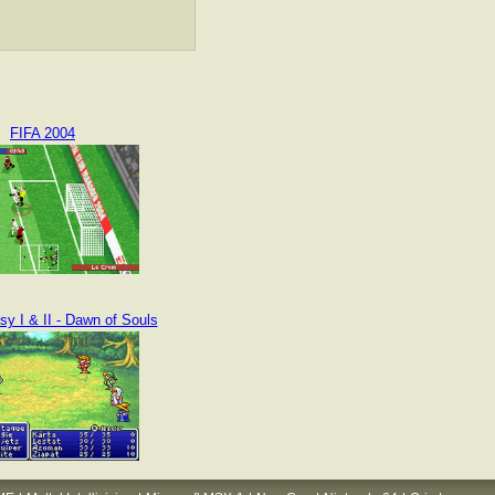
FIFA 2004
sy I & II - Dawn of Souls