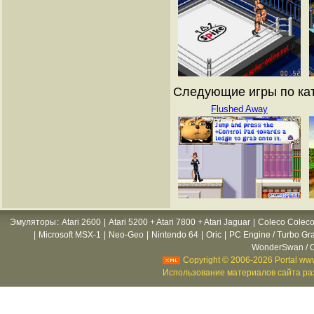
Следующие игры по кат
Flushed Away
Эмуляторы
:
Atari 2600
|
Atari 5200 + Atari 7800 + Atari Jaguar
|
Coleco Coleco
|
Microsoft MSX-1
|
Neo-Geo
|
Nintendo 64
|
Oric
|
PC Engine / Turbo Gr
WonderSwan / C
Copyright © 2006-2026 Portal www
Использование материалов сайта раз