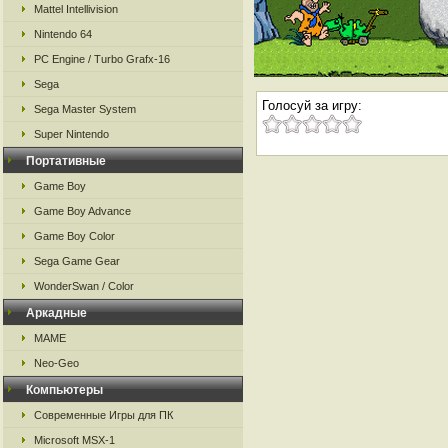
Mattel Intellivision
Nintendo 64
PC Engine / Turbo Grafx-16
Sega
Голосуй за игру:
Sega Master System
Super Nintendo
Портативные
Game Boy
Game Boy Advance
Game Boy Color
Sega Game Gear
WonderSwan / Color
Аркадные
MAME
Neo-Geo
Компьютеры
Современные Игры для ПК
Microsoft MSX-1