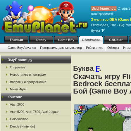
ЭмуПланет.ру:
Старые 
платформах!
Эмулятор GBA (Game 
Flintstones, The - Big Tr
буква "F"
Главная
Dendy
Game Boy
GBAdvance
GBColor
Game Boy Advance
Программы для запуска игр
Рейтинг игр
Обзоры
Игры
ЭмуПланет.ру
Буква
F
.
О проекте
Скачать игру Fli
Новости игр и программ
Bedrock беспла
Вопросы и предложения
Бой (Game Boy 
Мини Игры
Консоли
Atari 2600
Atari 5200, Atari 7800, Atari Jaguar
ColecoVision
Dendy (Nintendo)