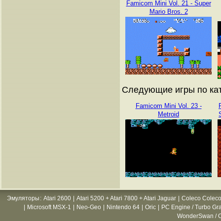
Famicom Mini Vol. 21 - Super
Mario Bros. 2
Следующие игры по кат
Famicom Mini Vol. 23 -
Metroid
Эмуляторы
:
Atari 2600
|
Atari 5200 + Atari 7800 + Atari Jaguar
|
Coleco Coleco
|
Microsoft MSX-1
|
Neo-Geo
|
Nintendo 64
|
Oric
|
PC Engine / Turbo Gr
WonderSwan / C