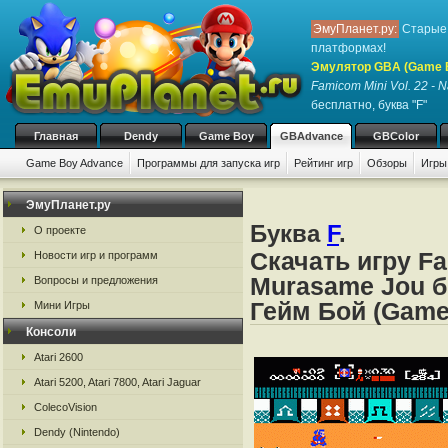
ЭмуПланет.ру:
Старые 
платформах!
Эмулятор GBA (Game 
Famicom Mini Vol. 22 -
бесплатно, буква "F"
Главная
Dendy
Game Boy
GBAdvance
GBColor
Game Boy Advance
Программы для запуска игр
Рейтинг игр
Обзоры
Игры
ЭмуПланет.ру
Буква
F
.
О проекте
Скачать игру Fa
Новости игр и программ
Murasame Jou б
Вопросы и предложения
Гейм Бой (Game
Мини Игры
Консоли
Atari 2600
Atari 5200, Atari 7800, Atari Jaguar
ColecoVision
Dendy (Nintendo)