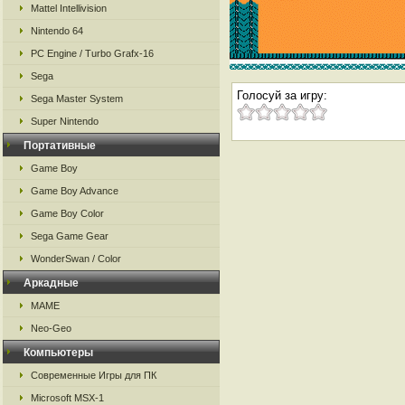
Mattel Intellivision
Nintendo 64
PC Engine / Turbo Grafx-16
Sega
Голосуй за игру:
Sega Master System
Super Nintendo
Портативные
Game Boy
Game Boy Advance
Game Boy Color
Sega Game Gear
WonderSwan / Color
Аркадные
MAME
Neo-Geo
Компьютеры
Современные Игры для ПК
Microsoft MSX-1