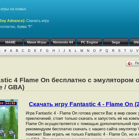
игры на новых
Boy Advance)
:
Скачать игру
сплатно, буква "F"
MAME
Мини Игры
Nintendo 64
PC Engine
Sega
SN
:
#
A
B
C
D
E
F
G
H
I
J
K
L
M
N
O
P
Q
R
S
T
U
V
П
astic 4 Flame On бесплатно с эмулятором 
 / GBA)
Скачать игру Fantastic 4 - Flame On (2
Игра Fantastic 4 - Flame On готова увести Вас в мир свои
приключений, стоит только скачать и запустить её на компь
Flame On осуществляется с помощью дополнительной про
рекомендуем бесплатно скачать с нашего сайта эмулятор V
поможет Вам играть не только Fantastic 4 - Flame On, но и