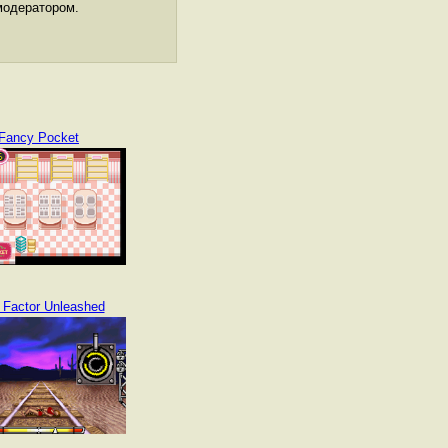
модератором.
Fancy Pocket
 Factor Unleashed