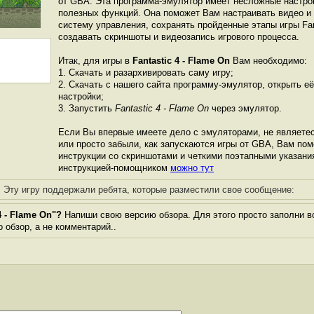
от GBА. Эта программа-эмулятор имеет несложные настро
полезных функций. Она поможет Вам настраивать видео и 
систему управления, сохранять пройденные этапы игры Fant
создавать скриншоты и видеозапись игрового процесса.
Итак, для игры в
Fantastic 4 - Flame On
Вам необходимо:
1. Скачать и разархивировать саму игру;
2. Скачать с нашего сайта программу-эмулятор, открыть её
настройки;
3. Запустить
Fantastic 4 - Flame On
через эмулятор.
Если Вы впервые имеете дело с эмуляторами, не являете
или просто забыли, как запускаются игры от GBА, Вам по
инструкции со скриншотами и четкими поэтапными указани
инструкцией-помощником
можно тут
Эту игру поддержали ребята, которые разместили свое сообщение:
4 - Flame On"?
Напиши свою версию обзора. Для этого просто заполни в
о обзор, а не комментарий..