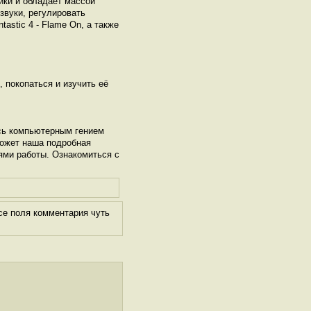
йки и обладает массой
звуки, регулировать
astic 4 - Flame On, а также
, покопаться и изучить её
сь компьютерным гением
может наша подробная
ями работы. Ознакомиться с
се поля комментария чуть