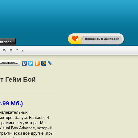
intendo
W
X
Y
Z
оделиться…
от Гейм Бой
.99 Мб.)
х увлекательных
ютере. Запуск Fantastic 4 -
граммы - эмулятора. Мы
isual Boy Advance, который
 практически все другие игры