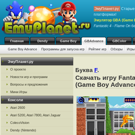
ЭмуПланет.ру:
Старые 
платформах!
Эмулятор GBA (Game 
Fantastic 4 - Flame On
бе
Главная
Dendy
Game Boy
GBAdvance
GBColor
Game Boy Advance
Программы для запуска игр
Рейтинг игр
Обзоры
Игры
ЭмуПланет.ру
Буква
F
.
О проекте
Скачать игру Fant
Новости игр и программ
(Game Boy Advance
Вопросы и предложения
Мини Игры
Консоли
Atari 2600
Atari 5200, Atari 7800, Atari Jaguar
ColecoVision
Dendy (Nintendo)