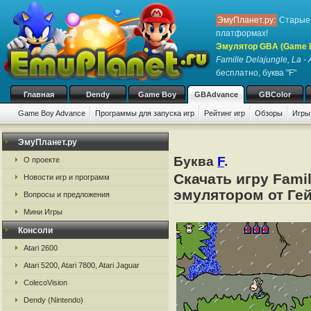
ЭмуПланет.ру:
Старые 
платформах!
Эмулятор GBA (Game 
Famille Delajungle, La - 
бесплатно, буква "F"
Главная
Dendy
Game Boy
GBAdvance
GBColor
Game Boy Advance
Программы для запуска игр
Рейтинг игр
Обзоры
Игры
ЭмуПланет.ру
Буква
F
.
О проекте
Скачать игру Famil
Новости игр и программ
эмулятором от Гей
Вопросы и предложения
Мини Игры
Консоли
Atari 2600
Atari 5200, Atari 7800, Atari Jaguar
ColecoVision
Dendy (Nintendo)