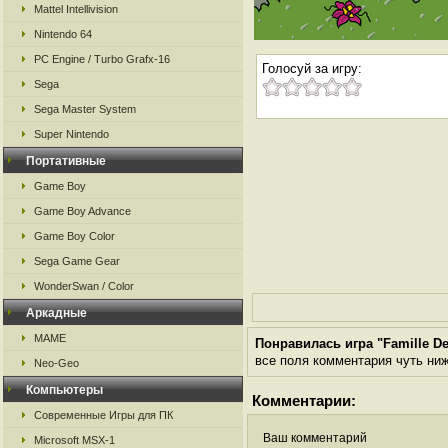
Mattel Intellivision
Nintendo 64
PC Engine / Turbo Grafx-16
Голосуй за игру:
Sega
Sega Master System
Super Nintendo
Портативные
Game Boy
Game Boy Advance
Game Boy Color
Sega Game Gear
WonderSwan / Color
Аркадные
MAME
Понравилась игра "Famille Del
все поля комментария чуть ниже
Neo-Geo
Компьютеры
Комментарии:
Современные Игры для ПК
Ваш комментарий
Microsoft MSX-1