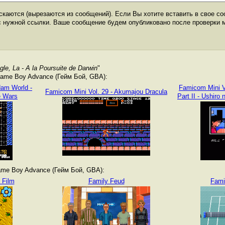
каются (вырезаются из сообщений). Если Вы хотите вставить в свое со
с нужной ссылки. Ваше сообщение будем опубликовано после проверки 
gle, La - A la Poursuite de Darwin
"
ame Boy Advance (Гейм Бой, GBA):
dam World -
Famicom Mini V
Famicom Mini Vol. 29 - Akumajou Dracula
e Wars
Part II - Ushiro
me Boy Advance (Гейм Бой, GBA):
 Film
Family Feud
Fami