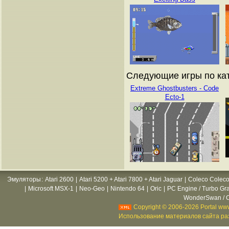
Следующие игры по кат
Extreme Ghostbusters - Code
Ecto-1
Эмуляторы
:
Atari 2600
|
Atari 5200 + Atari 7800 + Atari Jaguar
|
Coleco Coleco
|
Microsoft MSX-1
|
Neo-Geo
|
Nintendo 64
|
Oric
|
PC Engine / Turbo Gr
WonderSwan / C
Copyright © 2006-2026 Portal www
Использование материалов сайта раз