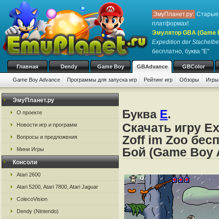
ЭмуПланет.ру:
Старые 
платформах!
Эмулятор GBA (Game 
Expedition der Stachelbe
бесплатно, буква "E"
Главная
Dendy
Game Boy
GBAdvance
GBColor
Game Boy Advance
Программы для запуска игр
Рейтинг игр
Обзоры
Игры
ЭмуПланет.ру
Буква
E
.
О проекте
Скачать игру Ex
Новости игр и программ
Zoff im Zoo бес
Вопросы и предложения
Бой (Game Boy 
Мини Игры
Консоли
Atari 2600
Atari 5200, Atari 7800, Atari Jaguar
ColecoVision
Dendy (Nintendo)