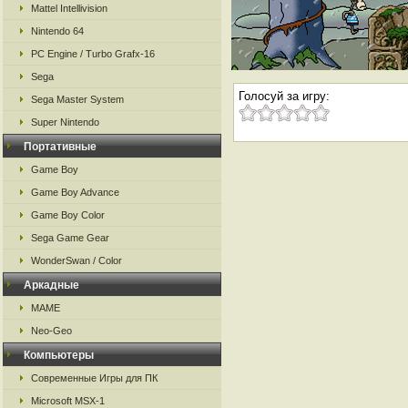
Mattel Intellivision
Nintendo 64
PC Engine / Turbo Grafx-16
Sega
Голосуй за игру:
Sega Master System
Super Nintendo
Портативные
Game Boy
Game Boy Advance
Game Boy Color
Sega Game Gear
WonderSwan / Color
Аркадные
MAME
Neo-Geo
Компьютеры
Современные Игры для ПК
Microsoft MSX-1