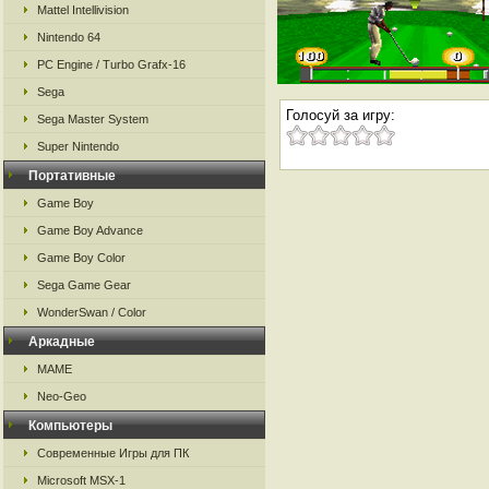
Mattel Intellivision
Nintendo 64
PC Engine / Turbo Grafx-16
Sega
Голосуй за игру:
Sega Master System
Super Nintendo
Портативные
Game Boy
Game Boy Advance
Game Boy Color
Sega Game Gear
WonderSwan / Color
Аркадные
MAME
Neo-Geo
Компьютеры
Современные Игры для ПК
Microsoft MSX-1