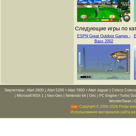
Следующие игры по кат
ESPN Great Outdoor Games -
E
Bass 2002
Эмуляторы
:
Atari 2600
|
Atari 5200 + Atari 7800 + Atari Jaguar
|
Coleco Coleco
|
Microsoft MSX-1
|
Neo-Geo
|
Nintendo 64
|
Oric
|
PC Engine / Turbo Gr
WonderSwan / C
Copyright © 2006-2026 Portal www
Использование материалов сайта раз