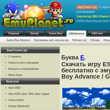
ЭмуПланет.ру:
Старые 
платформах!
Эмулятор GBA (Game 
ESPN Final Round Golf 
Главная
Dendy
Game Boy
GBAdvance
GBColor
Game Boy Advance
Программы для запуска игр
Рейтинг игр
Обзоры
Игры
ЭмуПланет.ру
Буква
E
.
О проекте
Скачать игру ES
Новости игр и программ
бесплатно с эм
Вопросы и предложения
Boy Advance / 
Мини Игры
Консоли
Atari 2600
Atari 5200, Atari 7800, Atari Jaguar
ColecoVision
Dendy (Nintendo)