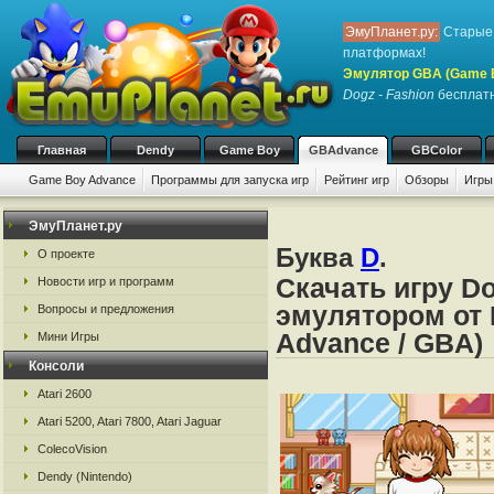
ЭмуПланет.ру:
Старые 
платформах!
Эмулятор GBA (Game 
Dogz - Fashion
бесплатн
Главная
Dendy
Game Boy
GBAdvance
GBColor
Game Boy Advance
Программы для запуска игр
Рейтинг игр
Обзоры
Игры
ЭмуПланет.ру
Буква
D
.
О проекте
Скачать игру D
Новости игр и программ
эмулятором от 
Вопросы и предложения
Advance / GBA)
Мини Игры
Консоли
Atari 2600
Atari 5200, Atari 7800, Atari Jaguar
ColecoVision
Dendy (Nintendo)