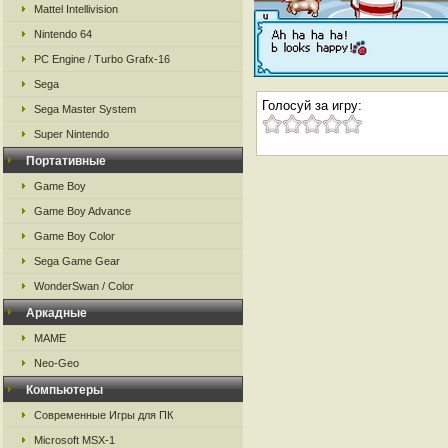
Mattel Intellivision
Nintendo 64
PC Engine / Turbo Grafx-16
Sega
Голосуй за игру:
Sega Master System
Super Nintendo
Портативные
Game Boy
Game Boy Advance
Game Boy Color
Sega Game Gear
WonderSwan / Color
Аркадные
MAME
Neo-Geo
Компьютеры
Современные Игры для ПК
Microsoft MSX-1