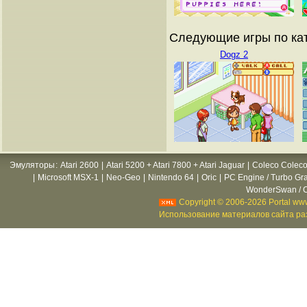
Следующие игры по кат
Dogz 2
Эмуляторы
:
Atari 2600
|
Atari 5200 + Atari 7800 + Atari Jaguar
|
Coleco Coleco
|
Microsoft MSX-1
|
Neo-Geo
|
Nintendo 64
|
Oric
|
PC Engine / Turbo Gr
WonderSwan / C
Copyright © 2006-2026 Portal www
Использование материалов сайта раз