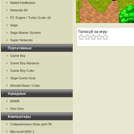
Mattel Intellivision
Nintendo 64
PC Engine / Turbo Grafx-16
Sega
Голосуй за игру:
Sega Master System
Super Nintendo
Портативные
Game Boy
Game Boy Advance
Game Boy Color
Sega Game Gear
WonderSwan / Color
Аркадные
MAME
Neo-Geo
Компьютеры
Современные Игры для ПК
Microsoft MSX-1