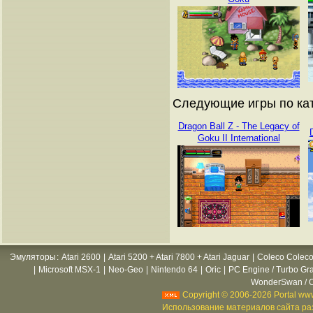
Следующие игры по кат
Dragon Ball Z - The Legacy of
Goku II International
Эмуляторы
:
Atari 2600
|
Atari 5200 + Atari 7800 + Atari Jaguar
|
Coleco Coleco
|
Microsoft MSX-1
|
Neo-Geo
|
Nintendo 64
|
Oric
|
PC Engine / Turbo Gr
WonderSwan / C
Copyright © 2006-2026 Portal www
Использование материалов сайта раз