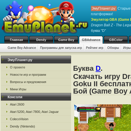
ЭмуПланет.ру:
Старые 
платформах!
Эмулятор GBA (Game 
Dragon Ball Z - The Lega
буква "D"
Главная
Dendy
Game Boy
GBAdvance
GBColor
Game Boy Advance
Программы для запуска игр
Рейтинг игр
Обзоры
Игры
ЭмуПланет.ру
Буква
D
.
О проекте
Скачать игру Dr
Новости игр и программ
Goku II беспла
Вопросы и предложения
Бой (Game Boy 
Мини Игры
Консоли
Atari 2600
Atari 5200, Atari 7800, Atari Jaguar
ColecoVision
Dendy (Nintendo)