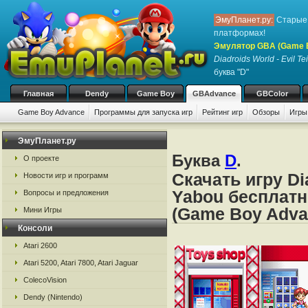
ЭмуПланет.ру:
Старые 
платформах!
Эмулятор GBA (Game 
Diadroids World - Evil T
буква "D"
Главная
Dendy
Game Boy
GBAdvance
GBColor
Game Boy Advance
Программы для запуска игр
Рейтинг игр
Обзоры
Игры
ЭмуПланет.ру
Буква
D
.
О проекте
Скачать игру Di
Новости игр и программ
Yabou бесплатн
Вопросы и предложения
(Game Boy Adva
Мини Игры
Консоли
Atari 2600
Atari 5200, Atari 7800, Atari Jaguar
ColecoVision
Dendy (Nintendo)