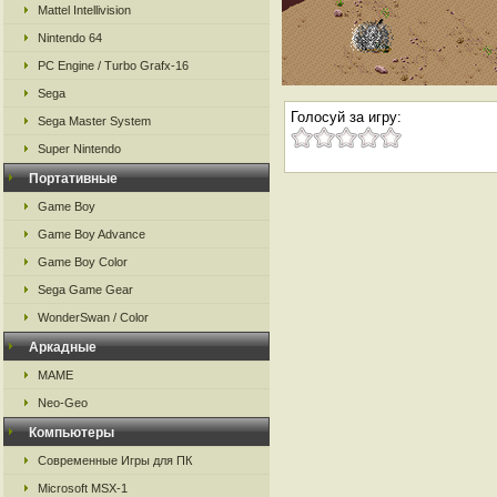
Mattel Intellivision
Nintendo 64
PC Engine / Turbo Grafx-16
Sega
Голосуй за игру:
Sega Master System
Super Nintendo
Портативные
Game Boy
Game Boy Advance
Game Boy Color
Sega Game Gear
WonderSwan / Color
Аркадные
MAME
Neo-Geo
Компьютеры
Современные Игры для ПК
Microsoft MSX-1