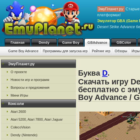
ЭмуПланет.ру:
Старые 
платформах!
Эмулятор GBA (Game 
Desert Strike Advance
бе
Главная
Dendy
Game Boy
GBAdvance
GBColor
Game Boy Advance
Программы для запуска игр
Рейтинг игр
Обзоры
Игры
ЭмуПланет.ру
Буква
D
.
О проекте
Скачать игру De
Новости игр и программ
бесплатно с эм
Вопросы и предложения
Boy Advance / 
Мини Игры
Консоли
Atari 2600
Atari 5200, Atari 7800, Atari Jaguar
ColecoVision
Dendy (Nintendo)