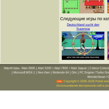
Следующие игры по кат
Deutschland sucht den
Superstar
Эмуляторы
:
Atari 2600
|
Atari 5200 + Atari 7800 + Atari Jaguar
|
Coleco Coleco
|
Microsoft MSX-1
|
Neo-Geo
|
Nintendo 64
|
Oric
|
PC Engine / Turbo Gr
WonderSwan / C
Copyright © 2006-2026 Portal www
Использование материалов сайта раз