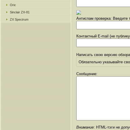
Oric
Sinclair ZX-81
Антиспам проверка: Введите т
ZX Spectrum
Контактный E-mail (не публик
Написать свою версию обзора
Обязательно указывайте свое
Сообщение:
Внимание:
HTML-тэги не допус