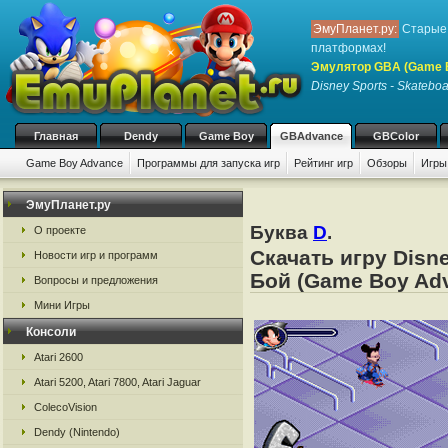
ЭмуПланет.ру:
Старые 
платформах!
Эмулятор GBA (Game 
Disney Sports - Skatebo
Главная
Dendy
Game Boy
GBAdvance
GBColor
Game Boy Advance
Программы для запуска игр
Рейтинг игр
Обзоры
Игры
ЭмуПланет.ру
Буква
D
.
О проекте
Скачать игру Disn
Новости игр и программ
Бой (Game Boy Adv
Вопросы и предложения
Мини Игры
Консоли
Atari 2600
Atari 5200, Atari 7800, Atari Jaguar
ColecoVision
Dendy (Nintendo)