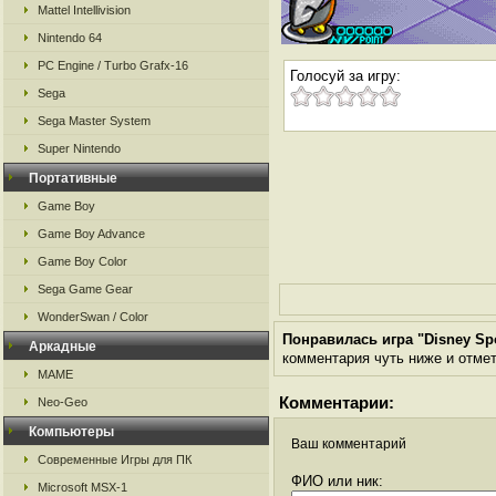
Mattel Intellivision
Nintendo 64
PC Engine / Turbo Grafx-16
Голосуй за игру:
Sega
Sega Master System
Super Nintendo
Портативные
Game Boy
Game Boy Advance
Game Boy Color
Sega Game Gear
WonderSwan / Color
Понравилась игра "Disney Spo
Аркадные
комментария чуть ниже и отметь
MAME
Комментарии:
Neo-Geo
Компьютеры
Ваш комментарий
Современные Игры для ПК
ФИО или ник:
Microsoft MSX-1