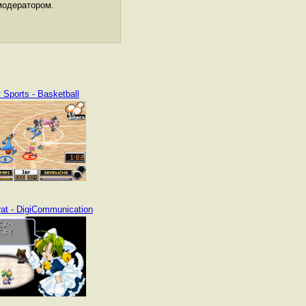
модератором.
 Sports - Basketball
rat - DigiCommunication