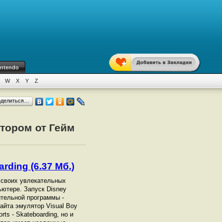
intendo
W
X
Y
Z
оделиться…
ятором от Гейм
rding (6.37 Мб.)
р своих увлекательных
ьютере. Запуск Disney
ительной программы -
айта эмулятор Visual Boy
ts - Skateboarding, но и