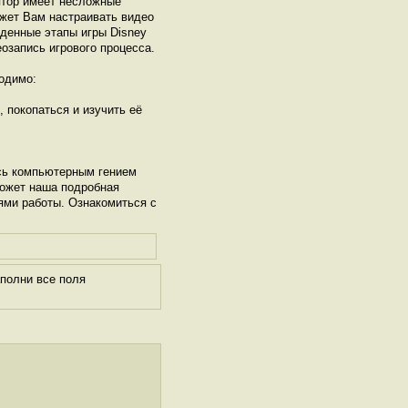
ятор имеет несложные
ожет Вам настраивать видео
йденные этапы игры Disney
еозапись игрового процесса.
одимо:
, покопаться и изучить её
сь компьютерным гением
может наша подробная
ями работы. Ознакомиться с
полни все поля