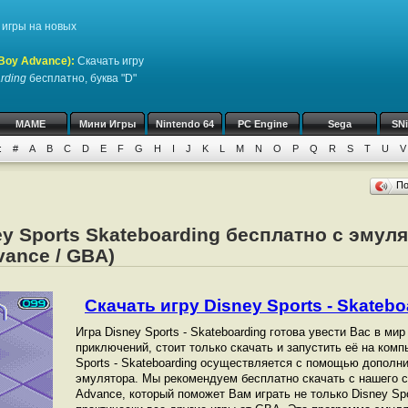
игры на новых
Boy Advance)
:
Скачать игру
arding
бесплатно, буква "D"
MAME
Мини Игры
Nintendo 64
PC Engine
Sega
SN
:
#
A
B
C
D
E
F
G
H
I
J
K
L
M
N
O
P
Q
R
S
T
U
V
П
ey Sports Skateboarding бесплатно с эмул
ance / GBA)
Скачать игру Disney Sports - Skateboa
Игра Disney Sports - Skateboarding готова увести Вас в ми
приключений, стоит только скачать и запустить её на комп
Sports - Skateboarding осуществляется с помощью дополн
эмулятора. Мы рекомендуем бесплатно скачать с нашего с
Advance, который поможет Вам играть не только Disney Spor