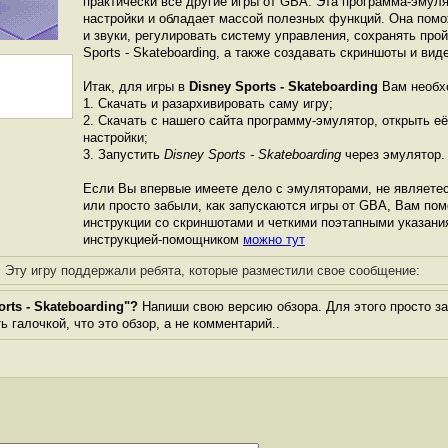
практически все другие игры от GBА. Эта программа-эмул
настройки и обладает массой полезных функций. Она пом
и звуки, регулировать систему управления, сохранять про
Sports - Skateboarding, а также создавать скриншоты и вид
Итак, для игры в
Disney Sports - Skateboarding
Вам необх
1. Скачать и разархивировать саму игру;
2. Скачать с нашего сайта программу-эмулятор, открыть её
настройки;
3. Запустить
Disney Sports - Skateboarding
через эмулятор.
Если Вы впервые имеете дело с эмуляторами, не являете
или просто забыли, как запускаются игры от GBА, Вам по
инструкции со скриншотами и четкими поэтапными указани
инструкцией-помощником
можно тут
Эту игру поддержали ребята, которые разместили свое сообщение:
rts - Skateboarding"?
Напиши свою версию обзора. Для этого просто за
 галочкой, что это обзор, а не комментарий..