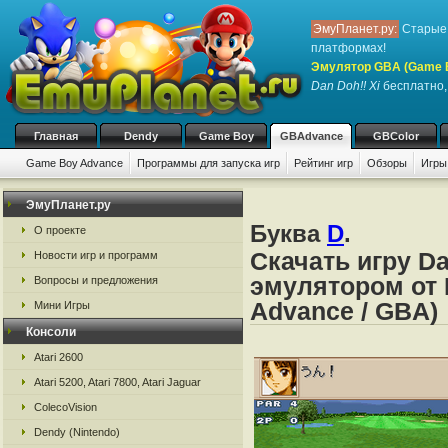
ЭмуПланет.ру:
Старые 
платформах!
Эмулятор GBA (Game 
Dan Doh!! Xi
бесплатно, 
Главная
Dendy
Game Boy
GBAdvance
GBColor
Game Boy Advance
Программы для запуска игр
Рейтинг игр
Обзоры
Игры
ЭмуПланет.ру
Буква
D
.
О проекте
Скачать игру Da
Новости игр и программ
эмулятором от 
Вопросы и предложения
Advance / GBA)
Мини Игры
Консоли
Atari 2600
Atari 5200, Atari 7800, Atari Jaguar
ColecoVision
Dendy (Nintendo)