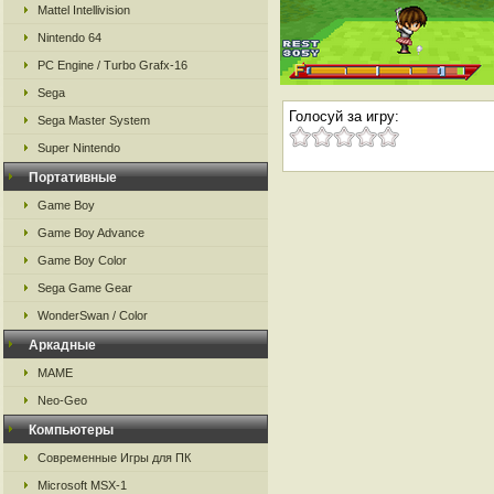
Mattel Intellivision
Nintendo 64
PC Engine / Turbo Grafx-16
Sega
Голосуй за игру:
Sega Master System
Super Nintendo
Портативные
Game Boy
Game Boy Advance
Game Boy Color
Sega Game Gear
WonderSwan / Color
Аркадные
MAME
Neo-Geo
Компьютеры
Современные Игры для ПК
Microsoft MSX-1