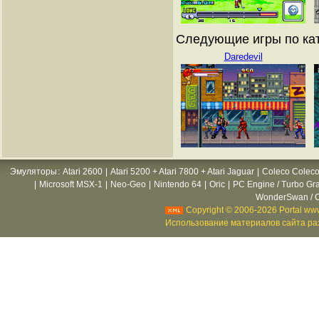
Следующие игры по кат
Daredevil
Эмуляторы
:
Atari 2600
|
Atari 5200 + Atari 7800 + Atari Jaguar
|
Coleco Coleco
|
Microsoft MSX-1
|
Neo-Geo
|
Nintendo 64
|
Oric
|
PC Engine / Turbo Gr
WonderSwan / C
Copyright © 2006-2026 Portal www
Использование материалов сайта раз