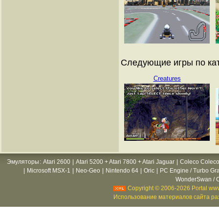
Следующие игры по кат
Creatures
Эмуляторы
:
Atari 2600
|
Atari 5200 + Atari 7800 + Atari Jaguar
|
Coleco Coleco
|
Microsoft MSX-1
|
Neo-Geo
|
Nintendo 64
|
Oric
|
PC Engine / Turbo Gr
WonderSwan / C
Copyright © 2006-2026 Portal www
Использование материалов сайта раз