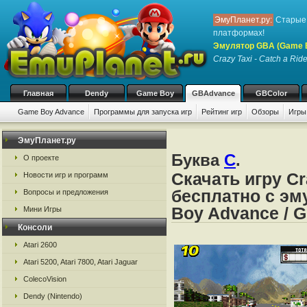
ЭмуПланет.ру:
Старые 
платформах!
Эмулятор GBA (Game 
Crazy Taxi - Catch a Rid
Главная
Dendy
Game Boy
GBAdvance
GBColor
Game Boy Advance
Программы для запуска игр
Рейтинг игр
Обзоры
Игры
ЭмуПланет.ру
Буква
C
.
О проекте
Скачать игру Cr
Новости игр и программ
бесплатно с эм
Вопросы и предложения
Boy Advance / 
Мини Игры
Консоли
Atari 2600
Atari 5200, Atari 7800, Atari Jaguar
ColecoVision
Dendy (Nintendo)