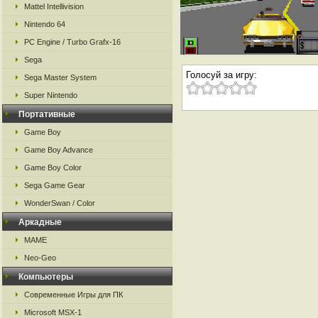
Mattel Intellivision
Nintendo 64
PC Engine / Turbo Grafx-16
Sega
Голосуй за игру:
Sega Master System
Super Nintendo
Портативные
Game Boy
Game Boy Advance
Game Boy Color
Sega Game Gear
WonderSwan / Color
Аркадные
MAME
Neo-Geo
Компьютеры
Современные Игры для ПК
Microsoft MSX-1