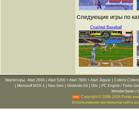
Следующие игры по кат
Crushed Baseball
Эмуляторы
:
Atari 2600
|
Atari 5200 + Atari 7800 + Atari Jaguar
|
Coleco Coleco
|
Microsoft MSX-1
|
Neo-Geo
|
Nintendo 64
|
Oric
|
PC Engine / Turbo Gr
WonderSwan / C
Copyright © 2006-2026 Portal www
Использование материалов сайта раз