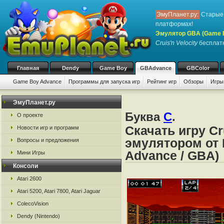
ЭмуПланет.ру:
Старые 
платформах!
Эмулятор GBA (Game 
Cruis'n Velocity
бесплатн
Главная
Dendy
Game Boy
GBAdvance
GBColor
Game Boy Advance
Программы для запуска игр
Рейтинг игр
Обзоры
Игры
ЭмуПланет.ру
Буква
C
.
О проекте
Скачать игру Cr
Новости игр и программ
эмулятором от 
Вопросы и предложения
Advance / GBA)
Мини Игры
Консоли
Atari 2600
Atari 5200, Atari 7800, Atari Jaguar
ColecoVision
Dendy (Nintendo)