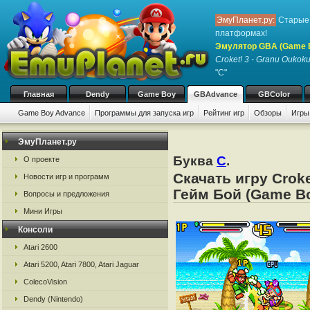
ЭмуПланет.ру:
Старые 
платформах!
Эмулятор GBA (Game 
Croket! 3 - Granu Oukok
"C"
Главная
Dendy
Game Boy
GBAdvance
GBColor
Game Boy Advance
Программы для запуска игр
Рейтинг игр
Обзоры
Игры
ЭмуПланет.ру
Буква
C
.
О проекте
Скачать игру Crok
Новости игр и программ
Гейм Бой (Game Bo
Вопросы и предложения
Мини Игры
Консоли
Atari 2600
Atari 5200, Atari 7800, Atari Jaguar
ColecoVision
Dendy (Nintendo)