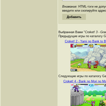
Внимание:
HTML-тэги не допус
введите или скопируйте адре
Выбранная Вами "
Croket! 3 - Gr
Предыдущие игры по каталогу G
Croket! 2 - Yami no Bank to 
Следующие игры по каталогу Ga
Croket! 4 - Bank no Mori no M