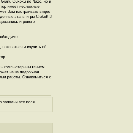
 Granu Oukoku no Nazo, но и
ятор имеет несложные
ожет Вам настраивать видео
денные этапы игры Croket! 3
деозапись игрового
обходимо:
, покопаться и изучить её
тор.
сь компьютерным гением
может наша подробная
ями работы. Ознакомиться с
о заполни все поля