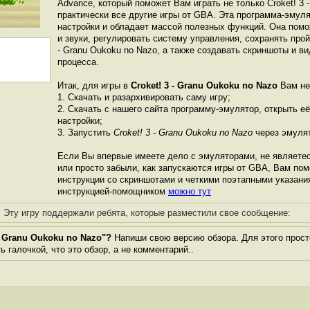
Advance, который поможет Вам играть не только Croket! 3 -
практически все другие игры от GBА. Эта программа-эмул
настройки и обладает массой полезных функций. Она пом
и звуки, регулировать систему управления, сохранять прой
- Granu Oukoku no Nazo, а также создавать скриншоты и ви
процесса.
Итак, для игры в
Croket! 3 - Granu Oukoku no Nazo
Вам не
1. Скачать и разархивировать саму игру;
2. Скачать с нашего сайта программу-эмулятор, открыть её
настройки;
3. Запустить
Croket! 3 - Granu Oukoku no Nazo
через эмуля
Если Вы впервые имеете дело с эмуляторами, не являете
или просто забыли, как запускаются игры от GBА, Вам по
инструкции со скриншотами и четкими поэтапными указани
инструкцией-помощником
можно тут
Эту игру поддержали ребята, которые разместили свое сообщение:
- Granu Oukoku no Nazo"?
Напиши свою версию обзора. Для этого прост
 галочкой, что это обзор, а не комментарий..