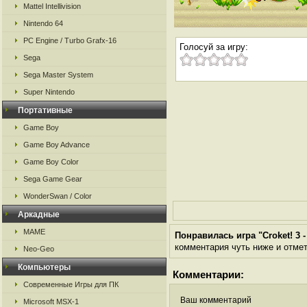
Mattel Intellivision
Nintendo 64
PC Engine / Turbo Grafx-16
Голосуй за игру:
Sega
Sega Master System
Super Nintendo
Портативные
Game Boy
Game Boy Advance
Game Boy Color
Sega Game Gear
WonderSwan / Color
Аркадные
MAME
Понравилась игра "Croket! 3 
комментария чуть ниже и отметь
Neo-Geo
Компьютеры
Комментарии:
Современные Игры для ПК
Ваш комментарий
Microsoft MSX-1