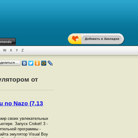
intendo
W
X
Y
Z
оделиться…
улятором от
u no Nazo (7.13
в мир своих увлекательных
ютере. Запуск Croket! 3 -
ительной программы -
айта эмулятор Visual Boy