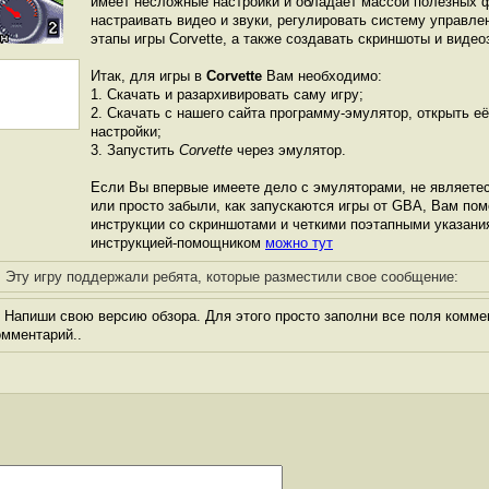
имеет несложные настройки и обладает массой полезных 
настраивать видео и звуки, регулировать систему управле
этапы игры Corvette, а также создавать скриншоты и видео
Итак, для игры в
Corvette
Вам необходимо:
1. Скачать и разархивировать саму игру;
2. Скачать с нашего сайта программу-эмулятор, открыть её
настройки;
3. Запустить
Corvette
через эмулятор.
Если Вы впервые имеете дело с эмуляторами, не являете
или просто забыли, как запускаются игры от GBА, Вам по
инструкции со скриншотами и четкими поэтапными указани
инструкцией-помощником
можно тут
Эту игру поддержали ребята, которые разместили свое сообщение:
Напиши свою версию обзора. Для этого просто заполни все поля комме
комментарий..