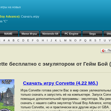
игры на новых
Boy Advance)
:
Скачать игру
а "C"
MAME
Мини Игры
Nintendo 64
PC Engine
Sega
SN
:
#
A
B
C
D
E
F
G
H
I
J
K
L
M
N
O
P
Q
R
S
T
U
V
П
ette бесплатно с эмулятором от Гейм Бой
Скачать игру Corvette (4.22 Мб.)
Игра Corvette готова увести Вас в мир своих увлекательны
только скачать и запустить её на компьютере. Запуск Corv
помощью дополнительной программы - эмулятора. Мы рек
скачать с нашего сайта эмулятор Visual Boy Advance, кот
только Corvette, но и практически все другие игры от GBА