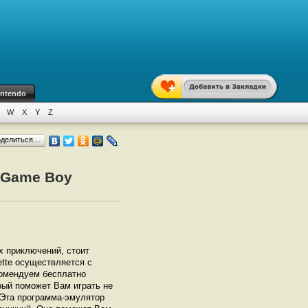
intendo
W
X
Y
Z
оделиться…
 (Game Boy
х приключений, стоит
ette осуществляется с
омендуем бесплатно
орый поможет Вам играть не
. Эта программа-эмулятор