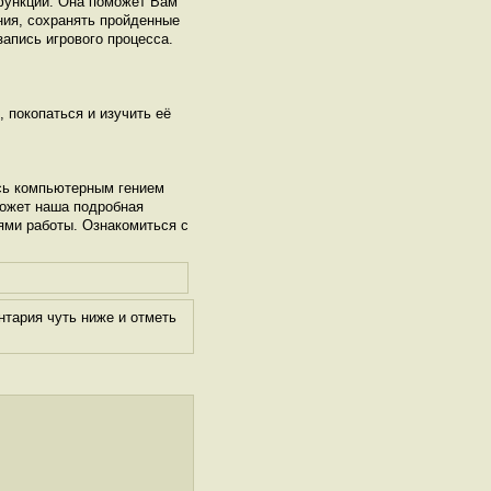
функций. Она поможет Вам
ния, сохранять пройденные
запись игрового процесса.
, покопаться и изучить её
сь компьютерным гением
может наша подробная
ями работы. Ознакомиться с
нтария чуть ниже и отметь