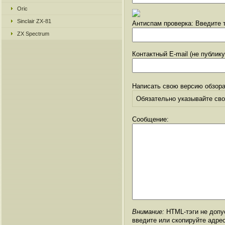
Oric
Sinclair ZX-81
Антиспам проверка: Введите т
ZX Spectrum
Контактный E-mail (не публик
Написать свою версию обзора
Обязательно указывайте свое
Сообщение:
Внимание:
HTML-тэги не допус
введите или скопируйте адре