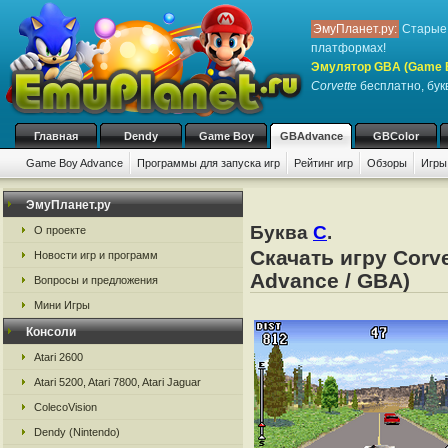
ЭмуПланет.ру:
Старые 
платформах!
Эмулятор GBA (Game 
Corvette
бесплатно, букв
Главная
Dendy
Game Boy
GBAdvance
GBColor
Game Boy Advance
Программы для запуска игр
Рейтинг игр
Обзоры
Игры
ЭмуПланет.ру
Буква
C
.
О проекте
Скачать игру Corv
Новости игр и программ
Advance / GBA)
Вопросы и предложения
Мини Игры
Консоли
Atari 2600
Atari 5200, Atari 7800, Atari Jaguar
ColecoVision
Dendy (Nintendo)