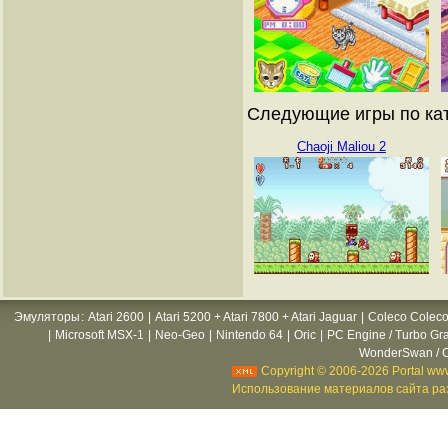
Следующие игры по кат
Chaoji Maliou 2
Эмуляторы
:
Atari 2600
|
Atari 5200 + Atari 7800 + Atari Jaguar
|
Coleco Coleco
|
Microsoft MSX-1
|
Neo-Geo
|
Nintendo 64
|
Oric
|
PC Engine / Turbo Gr
WonderSwan / C
Copyright © 2006-2026 Portal www
Использование материалов сайта раз