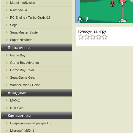
Mattel Intellivision
Nintendo 64
PC Engine / Turbo Grafx-16
Sega
Голосуй за игру:
Sega Master System
Super Nintendo
Портативные
Game Boy
Game Boy Advance
Game Boy Color
Sega Game Gear
WonderSwan / Color
Аркадные
MAME
Neo-Geo
Компьютеры
Современные Игры для ПК
Microsoft MSX-1