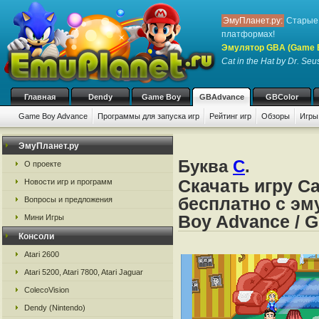
ЭмуПланет.ру:
Старые 
платформах!
Эмулятор GBA (Game 
Cat in the Hat by Dr. Seu
Главная
Dendy
Game Boy
GBAdvance
GBColor
Game Boy Advance
Программы для запуска игр
Рейтинг игр
Обзоры
Игры
ЭмуПланет.ру
Буква
C
.
О проекте
Скачать игру Cat
Новости игр и программ
бесплатно с эм
Вопросы и предложения
Boy Advance / 
Мини Игры
Консоли
Atari 2600
Atari 5200, Atari 7800, Atari Jaguar
ColecoVision
Dendy (Nintendo)