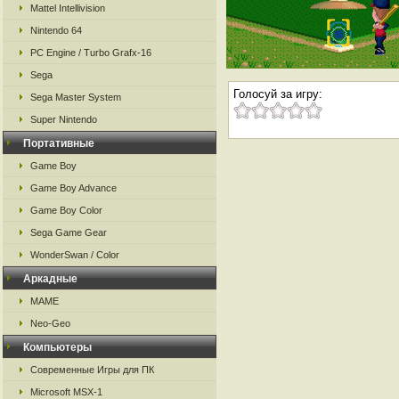
Mattel Intellivision
Nintendo 64
PC Engine / Turbo Grafx-16
Sega
Голосуй за игру:
Sega Master System
Super Nintendo
Портативные
Game Boy
Game Boy Advance
Game Boy Color
Sega Game Gear
WonderSwan / Color
Аркадные
MAME
Neo-Geo
Компьютеры
Современные Игры для ПК
Microsoft MSX-1