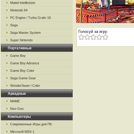
Mattel Intellivision
Nintendo 64
PC Engine / Turbo Grafx-16
Sega
Голосуй за игру:
Sega Master System
Super Nintendo
Портативные
Game Boy
Game Boy Advance
Game Boy Color
Sega Game Gear
WonderSwan / Color
Аркадные
MAME
Neo-Geo
Компьютеры
Современные Игры для ПК
Microsoft MSX-1