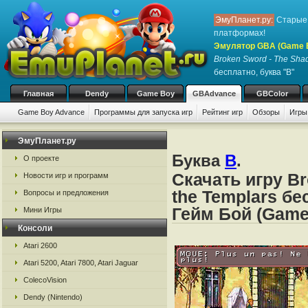
ЭмуПланет.ру:
Старые 
платформах!
Эмулятор GBA (Game 
Broken Sword - The Shad
бесплатно, буква "B"
Главная
Dendy
Game Boy
GBAdvance
GBColor
Game Boy Advance
Программы для запуска игр
Рейтинг игр
Обзоры
Игры
ЭмуПланет.ру
Буква
B
.
О проекте
Скачать игру B
Новости игр и программ
the Templars б
Вопросы и предложения
Гейм Бой (Game
Мини Игры
Консоли
Atari 2600
Atari 5200, Atari 7800, Atari Jaguar
ColecoVision
Dendy (Nintendo)