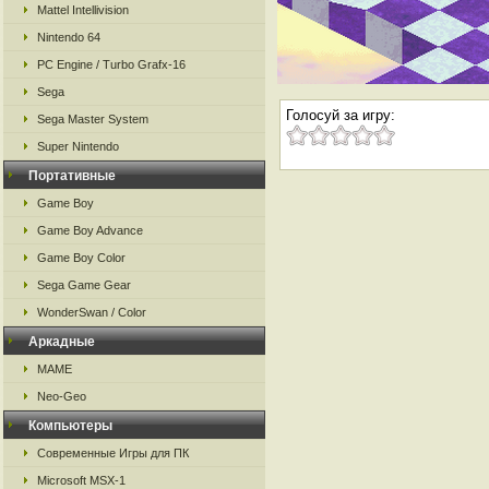
Mattel Intellivision
Nintendo 64
PC Engine / Turbo Grafx-16
Sega
Голосуй за игру:
Sega Master System
Super Nintendo
Портативные
Game Boy
Game Boy Advance
Game Boy Color
Sega Game Gear
WonderSwan / Color
Аркадные
MAME
Neo-Geo
Компьютеры
Современные Игры для ПК
Microsoft MSX-1