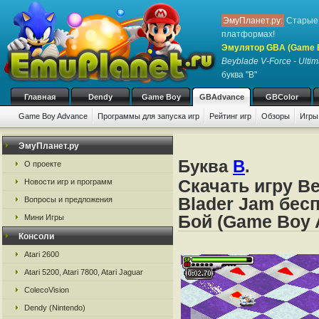
ЭмуПланет.ру:
Старые 
платформах!
Эмулятор GBA (Game 
Beyblade V-Force - Ulti
буква "B"
Главная
Dendy
Game Boy
GBAdvance
GBColor
Game Boy Advance
Программы для запуска игр
Рейтинг игр
Обзоры
Игры
ЭмуПланет.ру
Буква
B
.
О проекте
Скачать игру Be
Новости игр и программ
Blader Jam бес
Вопросы и предложения
Бой (Game Boy 
Мини Игры
Консоли
Atari 2600
Atari 5200, Atari 7800, Atari Jaguar
ColecoVision
Dendy (Nintendo)