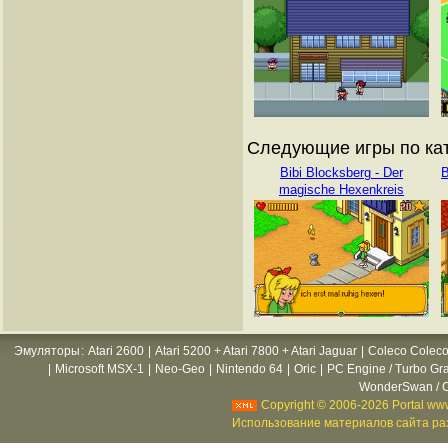
Следующие игры по кат
Bibi Blocksberg - Der
B
magische Hexenkreis
Эмуляторы
:
Atari 2600
|
Atari 5200 + Atari 7800 + Atari Jaguar
|
Coleco Coleco
|
Microsoft MSX-1
|
Neo-Geo
|
Nintendo 64
|
Oric
|
PC Engine / Turbo Gr
WonderSwan / C
Copyright © 2006-2026 Portal www
Использование материалов сайта раз