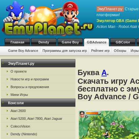
ЭмуПланет.ру:
Старые 
платформах!
Эмулятор GBA (Game 
Action Man - Robot Atak
б
Главная
Dendy
Game Boy
GBAdvance
GBColor
Game Boy Advance
Программы для запуска игр
Рейтинг игр
Обзоры
Игры
ЭмуПланет.ру
Буква
A
.
О проекте
Скачать игру Ac
Новости игр и программ
бесплатно с эм
Вопросы и предложения
Boy Advance / 
Мини Игры
Консоли
Atari 2600
Atari 5200, Atari 7800, Atari Jaguar
ColecoVision
Dendy (Nintendo)