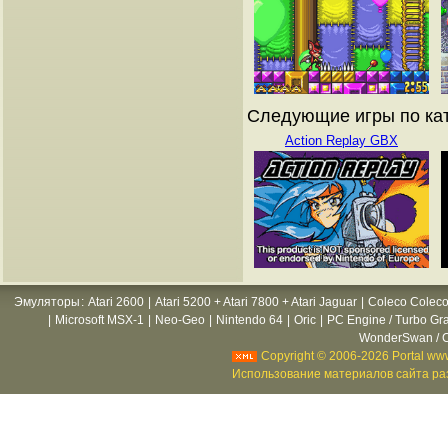
Следующие игры по кат
Action Replay GBX
Эмуляторы
:
Atari 2600
|
Atari 5200 + Atari 7800 + Atari Jaguar
|
Coleco Coleco
|
Microsoft MSX-1
|
Neo-Geo
|
Nintendo 64
|
Oric
|
PC Engine / Turbo Gr
WonderSwan / C
Copyright © 2006-2026 Portal www
Использование материалов сайта раз