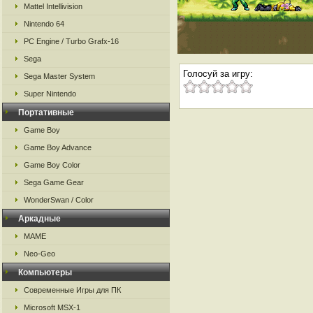
Mattel Intellivision
Nintendo 64
PC Engine / Turbo Grafx-16
Sega
Голосуй за игру:
Sega Master System
Super Nintendo
Портативные
Game Boy
Game Boy Advance
Game Boy Color
Sega Game Gear
WonderSwan / Color
Аркадные
MAME
Neo-Geo
Компьютеры
Современные Игры для ПК
Microsoft MSX-1